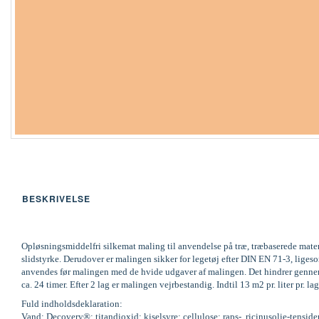
BESKRIVELSE
Opløsningsmiddelfri silkemat maling til anvendelse på træ, træbaserede mate
slidstyrke. Derudover er malingen sikker for legetøj efter DIN EN 71-3, li
anvendes før malingen med de hvide udgaver af malingen. Det hindrer gennems
ca. 24 timer. Efter 2 lag er malingen vejrbestandig. Indtil 13 m2 pr. liter pr
Fuld indholdsdeklaration:
Vand; Decovery®; titandioxid; kiselsyre; cellulose; raps-, ricinusolie-tenside