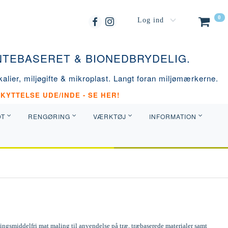
0
Log ind
ANTEBASERET & BIONEDBRYDELIG.
alier, miljøgifte & mikroplast. Langt foran miljømærkerne.
KYTTELSE UDE/INDE - SE HER!
DT
RENGØRING
VÆRKTØJ
INFORMATION
ngsmiddelfri mat maling til anvendelse på træ, træbaserede materialer samt