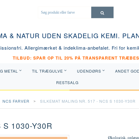
MA & NATUR UDEN SKADELIG KEMI. PL
ssionsfri. Allergimærket & indeklima-anbefalet. Fri for kemik
TILBUD: SPAR OP TIL 20% PÅ TRANSPARENT TRÆBES
OG METAL
TIL TRÆGULVE
UDENDØRS
ANDET GO
RESTSALG
NCS FARVER
SILKEMAT MALING NR. 517 - NCS S 1030-Y30R
 S 1030-Y30R
Økologisk, opløsni