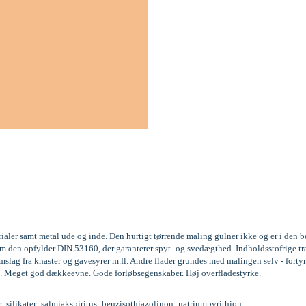
rialer samt metal ude og inde. Den hurtigt tørrende maling gulner ikke og er i den
gesom den opfylder DIN 53160, der garanterer spyt- og svedægthed. Indholdsstofri
lag fra knaster og gavesyrer m.fl. Andre flader grundes med malingen selv - forty
. lag. Meget god dækkeevne. Gode forløbsegenskaber. Høj overfladestyrke.
r; silikater; salmiakspiritus; benzisothiazolinon; natriumpyrithion