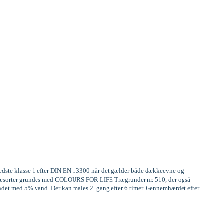
 bedste klasse 1 efter DIN EN 13300 når det gælder både dækkeevne og
ge træsorter grundes med COLOURS FOR LIFE Trægrunder nr. 510, der også
ndet med 5% vand. Der kan males 2. gang efter 6 timer. Gennemhærdet efter