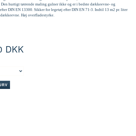
 Den hurtigt tørrende maling gulner ikke og er i bedste dækkeevne- og
efter DIN EN 13300. Sikker for legetøj efter DIN EN 71-3. Indtil 13 m2 pr. liter
d dækkeevne. Høj overfladestyrke.
0 DKK
:
KURV