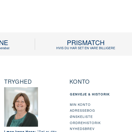
INE
PRISMATCH
erabat
HVIS DU HAR SET EN VARE BILLIGERE
TRYGHED
KONTO
GENVEJE & HISTORIK
MIN KONTO
ADRESSEBOG
ØNSKELISTE
ORDREHISTORIK
NYHEDSBREV
"Det er dén
Læge Irene Hage: