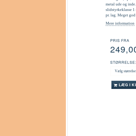
metal ude og inde.
slidstyrkeklasse 1 
pr. lag. Meget go
Mere information
PRIS FRA
249,0
STØRRELSE
LÆG I 