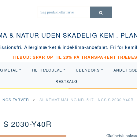
MA & NATUR UDEN SKADELIG KEMI. PL
ssionsfri. Allergimærket & indeklima-anbefalet. Fri for kemik
TILBUD: SPAR OP TIL 20% PÅ TRANSPARENT TRÆBES
OG METAL
TIL TRÆGULVE
UDENDØRS
ANDET GO
RESTSALG
NCS FARVER
SILKEMAT MALING NR. 517 - NCS S 2030-Y40R
 S 2030-Y40R
Økologisk, opløsni