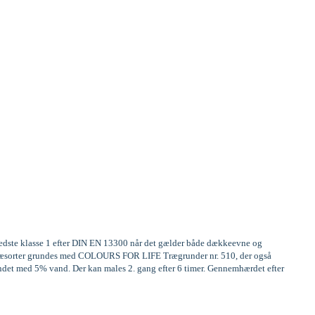
 bedste klasse 1 efter DIN EN 13300 når det gælder både dækkeevne og
ge træsorter grundes med COLOURS FOR LIFE Trægrunder nr. 510, der også
ndet med 5% vand. Der kan males 2. gang efter 6 timer. Gennemhærdet efter