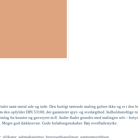
rialer samt metal ude og inde. Den hurtigt tørrende maling gulner ikke og er i den
gesom den opfylder DIN 53160, der garanterer spyt- og svedægthed. Indholdsstofri
lag fra knaster og gavesyrer m.fl. Andre flader grundes med malingen selv - forty
. lag. Meget god dækkeevne. Gode forløbsegenskaber. Høj overfladestyrke.
r; silikater; salmiakspiritus; benzisothiazolinon; natriumpyrithion