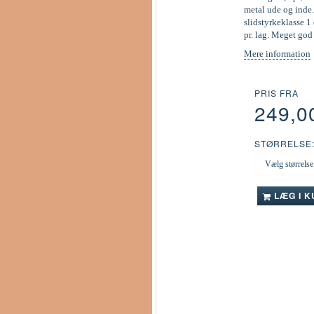
metal ude og inde.
slidstyrkeklasse 1 
pr. lag. Meget go
Mere information
PRIS FRA
249,0
STØRRELSE
LÆG I 