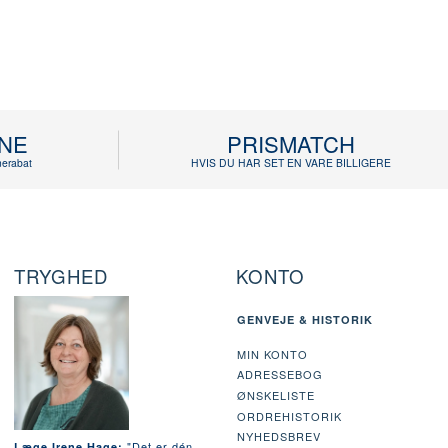
INE
PRISMATCH
erabat
HVIS DU HAR SET EN VARE BILLIGERE
TRYGHED
KONTO
GENVEJE & HISTORIK
MIN KONTO
ADRESSEBOG
ØNSKELISTE
ORDREHISTORIK
NYHEDSBREV
"Det er dén
Læge Irene Hage: