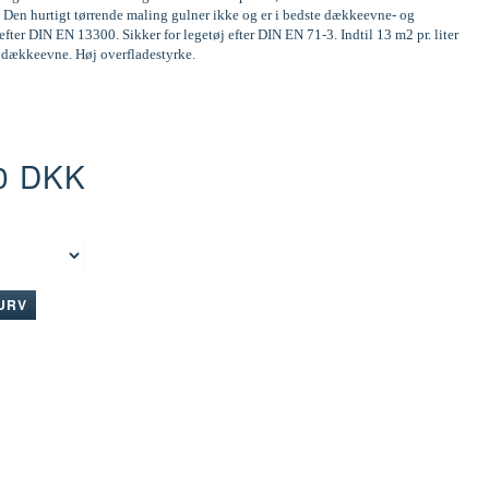
 Den hurtigt tørrende maling gulner ikke og er i bedste dækkeevne- og
efter DIN EN 13300. Sikker for legetøj efter DIN EN 71-3. Indtil 13 m2 pr. liter
d dækkeevne. Høj overfladestyrke.
0 DKK
:
KURV