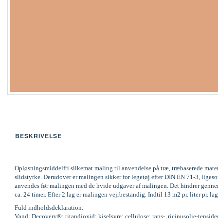
BESKRIVELSE
Opløsningsmiddelfri silkemat maling til anvendelse på træ, træbaserede mate
slidstyrke. Derudover er malingen sikker for legetøj efter DIN EN 71-3, li
anvendes før malingen med de hvide udgaver af malingen. Det hindrer gennems
ca. 24 timer. Efter 2 lag er malingen vejrbestandig. Indtil 13 m2 pr. liter pr
Fuld indholdsdeklaration:
Vand; Decovery®; titandioxid; kiselsyre; cellulose; raps-, ricinusolie-tenside