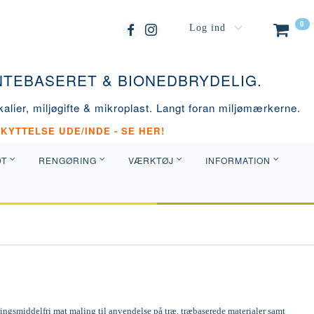
0
Log ind
ANTEBASERET & BIONEDBRYDELIG.
alier, miljøgifte & mikroplast. Langt foran miljømærkerne.
KYTTELSE UDE/INDE - SE HER!
DT
RENGØRING
VÆRKTØJ
INFORMATION
ngsmiddelfri mat maling til anvendelse på træ, træbaserede materialer samt