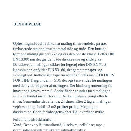
BESKRIVELSE
Opløsningsmiddelfri silkemat maling til anvendelse på træ,
træbaserede materialer samt metal ude og inde. Den hurtigt
tørrende maling gulner ikke og er i den bedste klasse 1 efter DIN
EN 13300 når det gælder både dækkeevne og slidstyrke.
Derudover er malingen sikker for legetøj efter DIN EN 71-3,
ligesom den opfylder DIN 53160, der garanterer spyt- og
svedægthed. Indholdsstofrige træsorter grundes med COLOURS
FOR LIFE Trægrunder nr. 510, der også anvendes før malingen
med de hvide udgaver af malingen. Det hindrer gennemslag fra
knaster og gavesyrer m.fl. Andre flader grundes med malingen
selv - fortyndet med 5% vand. Der kan males 2. gang efter 6
timer. Gennemhærdet efter ca. 24 timer. Efter 2 lag er malingen
vejrbestandig. Indtil 13 m2 pr. liter pr. lag. Meget god
dækkeevne. Gode forløbsegenskaber. Høj overfladestyrke.
Fuld indholdsdeklaration:
Vand; Decovery®; titandioxid; kiselsyre; cellulose; raps-,
ricinusolie-tensider; silikater; salmiakspiritus;