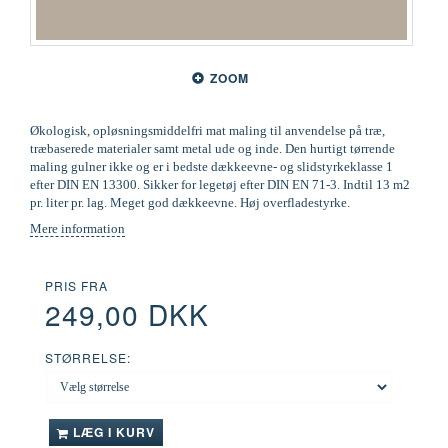
ZOOM
Økologisk, opløsningsmiddelfri mat maling til anvendelse på træ,
træbaserede materialer samt metal ude og inde. Den hurtigt tørrende
maling gulner ikke og er i bedste dækkeevne- og slidstyrkeklasse 1
efter DIN EN 13300. Sikker for legetøj efter DIN EN 71-3. Indtil 13 m2
pr. liter pr. lag. Meget god dækkeevne. Høj overfladestyrke.
Mere information
PRIS FRA
249,00 DKK
STØRRELSE:
LÆG I KURV