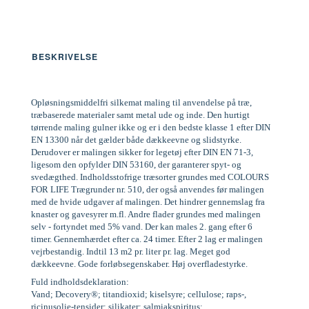
BESKRIVELSE
Opløsningsmiddelfri silkemat maling til anvendelse på træ,
træbaserede materialer samt metal ude og inde. Den hurtigt
tørrende maling gulner ikke og er i den bedste klasse 1 efter DIN
EN 13300 når det gælder både dækkeevne og slidstyrke.
Derudover er malingen sikker for legetøj efter DIN EN 71-3,
ligesom den opfylder DIN 53160, der garanterer spyt- og
svedægthed. Indholdsstofrige træsorter grundes med COLOURS
FOR LIFE Trægrunder nr. 510, der også anvendes før malingen
med de hvide udgaver af malingen. Det hindrer gennemslag fra
knaster og gavesyrer m.fl. Andre flader grundes med malingen
selv - fortyndet med 5% vand. Der kan males 2. gang efter 6
timer. Gennemhærdet efter ca. 24 timer. Efter 2 lag er malingen
vejrbestandig. Indtil 13 m2 pr. liter pr. lag. Meget god
dækkeevne. Gode forløbsegenskaber. Høj overfladestyrke.
Fuld indholdsdeklaration:
Vand; Decovery®; titandioxid; kiselsyre; cellulose; raps-,
ricinusolie-tensider; silikater; salmiakspiritus;