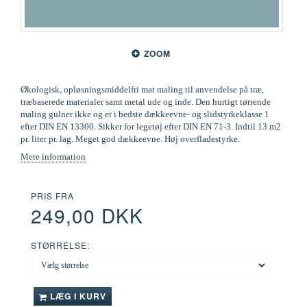
ZOOM
Økologisk, opløsningsmiddelfri mat maling til anvendelse på træ,
træbaserede materialer samt metal ude og inde. Den hurtigt tørrende
maling gulner ikke og er i bedste dækkeevne- og slidstyrkeklasse 1
efter DIN EN 13300. Sikker for legetøj efter DIN EN 71-3. Indtil 13 m2
pr. liter pr. lag. Meget god dækkeevne. Høj overfladestyrke.
Mere information
PRIS FRA
249,00 DKK
STØRRELSE:
LÆG I KURV