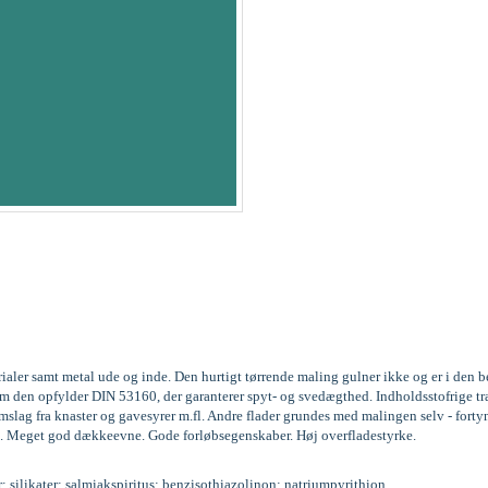
rialer samt metal ude og inde. Den hurtigt tørrende maling gulner ikke og er i den
gesom den opfylder DIN 53160, der garanterer spyt- og svedægthed. Indholdsstofri
lag fra knaster og gavesyrer m.fl. Andre flader grundes med malingen selv - forty
. lag. Meget god dækkeevne. Gode forløbsegenskaber. Høj overfladestyrke.
r; silikater; salmiakspiritus; benzisothiazolinon; natriumpyrithion