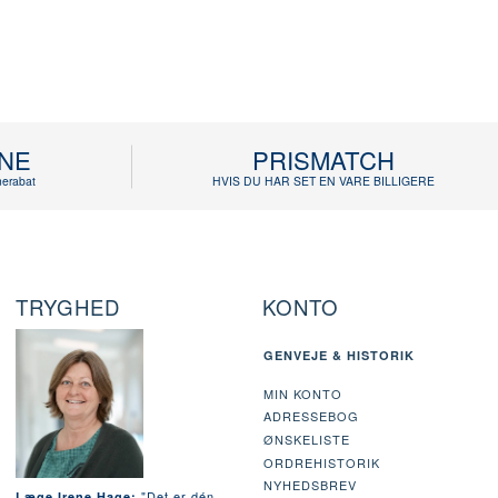
INE
PRISMATCH
erabat
HVIS DU HAR SET EN VARE BILLIGERE
TRYGHED
KONTO
GENVEJE & HISTORIK
MIN KONTO
ADRESSEBOG
ØNSKELISTE
ORDREHISTORIK
NYHEDSBREV
"Det er dén
Læge Irene Hage: