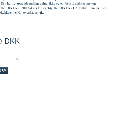
 Den hurtigt tørrende maling gulner ikke og er i bedste dækkeevne- og
efter DIN EN 13300. Sikker for legetøj efter DIN EN 71-3. Indtil 13 m2 pr. liter
d dækkeevne. Høj overfladestyrke.
0 DKK
:
KURV