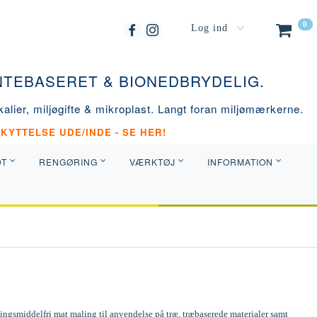
0
Log ind
ANTEBASERET & BIONEDBRYDELIG.
alier, miljøgifte & mikroplast. Langt foran miljømærkerne.
KYTTELSE UDE/INDE - SE HER!
DT
RENGØRING
VÆRKTØJ
INFORMATION
ngsmiddelfri mat maling til anvendelse på træ, træbaserede materialer samt