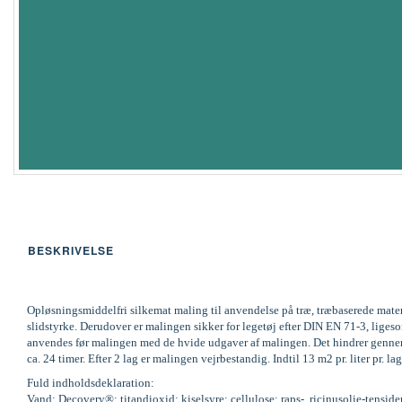
BESKRIVELSE
Opløsningsmiddelfri silkemat maling til anvendelse på træ, træbaserede mate
slidstyrke. Derudover er malingen sikker for legetøj efter DIN EN 71-3, li
anvendes før malingen med de hvide udgaver af malingen. Det hindrer gennems
ca. 24 timer. Efter 2 lag er malingen vejrbestandig. Indtil 13 m2 pr. liter pr
Fuld indholdsdeklaration:
Vand; Decovery®; titandioxid; kiselsyre; cellulose; raps-, ricinusolie-tenside