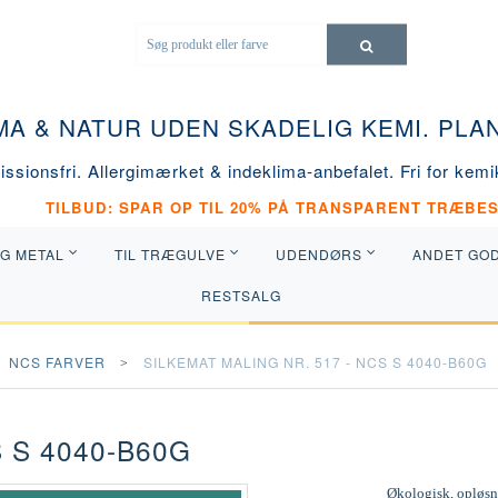
MA & NATUR UDEN SKADELIG KEMI. PL
ssionsfri. Allergimærket & indeklima-anbefalet. Fri for kemik
TILBUD: SPAR OP TIL 20% PÅ TRANSPARENT TRÆBES
OG METAL
TIL TRÆGULVE
UDENDØRS
ANDET GO
RESTSALG
NCS FARVER
SILKEMAT MALING NR. 517 - NCS S 4040-B60G
 S 4040-B60G
Økologisk, opløsni