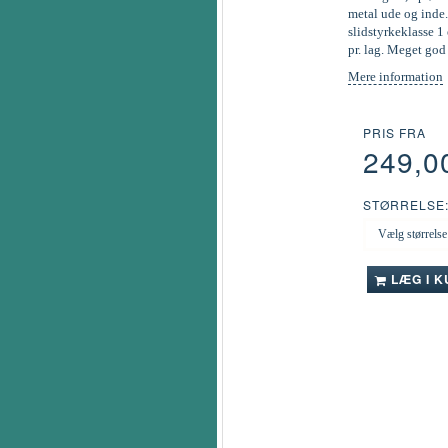
metal ude og inde.
slidstyrkeklasse 1 
pr. lag. Meget go
Mere information
PRIS FRA
249,0
STØRRELSE
LÆG I 