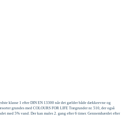
 bedste klasse 1 efter DIN EN 13300 når det gælder både dækkeevne og
ge træsorter grundes med COLOURS FOR LIFE Trægrunder nr. 510, der også
ndet med 5% vand. Der kan males 2. gang efter 6 timer. Gennemhærdet efter