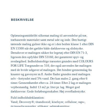
BESKRIVELSE
Opløsningsmiddelfri silkemat maling til anvendelse på træ,
træbaserede materialer samt metal ude og inde. Den hurtigt
tørrende maling gulner ikke og er i den bedste klasse 1 efter DIN
EN 13300 når det gælder både dækkeevne og slidstyrke.
Derudover er malingen sikker for legetøj efter DIN EN 71-3,
ligesom den opfylder DIN 53160, der garanterer spyt- og
svedægthed. Indholdsstofrige træsorter grundes med COLOURS
FOR LIFE Trægrunder nr. 510, der også anvendes før malingen
med de hvide udgaver af malingen. Det hindrer gennemslag fra
knaster og gavesyrer m.fl. Andre flader grundes med malingen
selv - fortyndet med 5% vand. Der kan males 2. gang efter 6
timer. Gennemhærdet efter ca. 24 timer. Efter 2 lag er malingen
vejrbestandig. Indtil 13 m2 pr. liter pr. lag. Meget god
dækkeevne. Gode forløbsegenskaber. Høj overfladestyrke.
Fuld indholdsdeklaration:
Vand; Decovery®; titandioxid; kiselsyre; cellulose; raps-,
ricinusolie-tensider; silikater; salmiakspiritus;