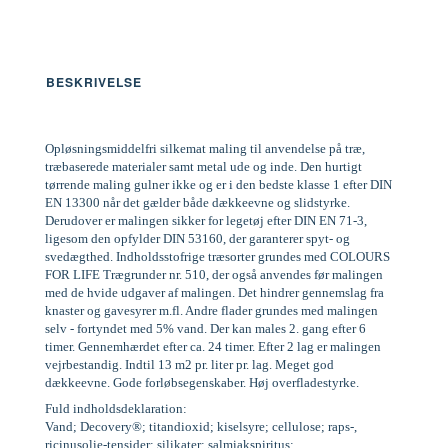
BESKRIVELSE
Opløsningsmiddelfri silkemat maling til anvendelse på træ,
træbaserede materialer samt metal ude og inde. Den hurtigt
tørrende maling gulner ikke og er i den bedste klasse 1 efter DIN
EN 13300 når det gælder både dækkeevne og slidstyrke.
Derudover er malingen sikker for legetøj efter DIN EN 71-3,
ligesom den opfylder DIN 53160, der garanterer spyt- og
svedægthed. Indholdsstofrige træsorter grundes med COLOURS
FOR LIFE Trægrunder nr. 510, der også anvendes før malingen
med de hvide udgaver af malingen. Det hindrer gennemslag fra
knaster og gavesyrer m.fl. Andre flader grundes med malingen
selv - fortyndet med 5% vand. Der kan males 2. gang efter 6
timer. Gennemhærdet efter ca. 24 timer. Efter 2 lag er malingen
vejrbestandig. Indtil 13 m2 pr. liter pr. lag. Meget god
dækkeevne. Gode forløbsegenskaber. Høj overfladestyrke.
Fuld indholdsdeklaration:
Vand; Decovery®; titandioxid; kiselsyre; cellulose; raps-,
ricinusolie-tensider; silikater; salmiakspiritus;