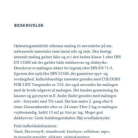
BESKRIVELSE
Opløsningsmiddelfri silkemat maling til anvendelse på træ,
træbaserede materialer samt metal ude og inde. Den hurtigt
tørrende maling gulner ikke og er i den bedste klasse 1 efter DIN
EN 13300 når det gælder både dækkeevne og slidstyrke.
Derudover er malingen sikker for legetøj efter DIN EN 71-3,
ligesom den opfylder DIN 53160, der garanterer spyt- og
svedægthed. Indholdsstofrige træsorter grundes med COLOURS
FOR LIFE Trægrunder nr. 510, der også anvendes før malingen
med de hvide udgaver af malingen. Det hindrer gennemslag fra
knaster og gavesyrer m.fl. Andre flader grundes med malingen
selv - fortyndet med 5% vand. Der kan males 2. gang efter 6
timer. Gennemhærdet efter ca. 24 timer. Efter 2 lag er malingen
vejrbestandig. Indtil 13 m2 pr. liter pr. lag. Meget god
dækkeevne. Gode forløbsegenskaber. Høj overfladestyrke.
Fuld indholdsdeklaration:
Vand; Decovery®; titandioxid; kiselsyre; cellulose; raps-,
ricinusolie-tensider; silikater; salmiakspiritus;