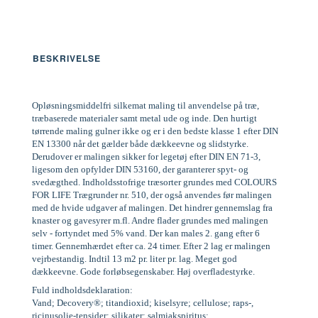
BESKRIVELSE
Opløsningsmiddelfri silkemat maling til anvendelse på træ,
træbaserede materialer samt metal ude og inde. Den hurtigt
tørrende maling gulner ikke og er i den bedste klasse 1 efter DIN
EN 13300 når det gælder både dækkeevne og slidstyrke.
Derudover er malingen sikker for legetøj efter DIN EN 71-3,
ligesom den opfylder DIN 53160, der garanterer spyt- og
svedægthed. Indholdsstofrige træsorter grundes med COLOURS
FOR LIFE Trægrunder nr. 510, der også anvendes før malingen
med de hvide udgaver af malingen. Det hindrer gennemslag fra
knaster og gavesyrer m.fl. Andre flader grundes med malingen
selv - fortyndet med 5% vand. Der kan males 2. gang efter 6
timer. Gennemhærdet efter ca. 24 timer. Efter 2 lag er malingen
vejrbestandig. Indtil 13 m2 pr. liter pr. lag. Meget god
dækkeevne. Gode forløbsegenskaber. Høj overfladestyrke.
Fuld indholdsdeklaration:
Vand; Decovery®; titandioxid; kiselsyre; cellulose; raps-,
ricinusolie-tensider; silikater; salmiakspiritus;