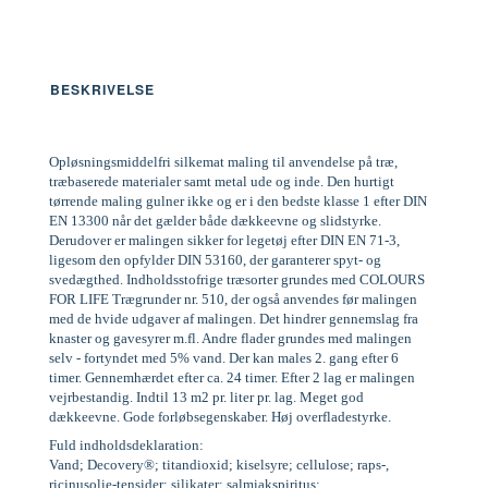
BESKRIVELSE
Opløsningsmiddelfri silkemat maling til anvendelse på træ,
træbaserede materialer samt metal ude og inde. Den hurtigt
tørrende maling gulner ikke og er i den bedste klasse 1 efter DIN
EN 13300 når det gælder både dækkeevne og slidstyrke.
Derudover er malingen sikker for legetøj efter DIN EN 71-3,
ligesom den opfylder DIN 53160, der garanterer spyt- og
svedægthed. Indholdsstofrige træsorter grundes med COLOURS
FOR LIFE Trægrunder nr. 510, der også anvendes før malingen
med de hvide udgaver af malingen. Det hindrer gennemslag fra
knaster og gavesyrer m.fl. Andre flader grundes med malingen
selv - fortyndet med 5% vand. Der kan males 2. gang efter 6
timer. Gennemhærdet efter ca. 24 timer. Efter 2 lag er malingen
vejrbestandig. Indtil 13 m2 pr. liter pr. lag. Meget god
dækkeevne. Gode forløbsegenskaber. Høj overfladestyrke.
Fuld indholdsdeklaration:
Vand; Decovery®; titandioxid; kiselsyre; cellulose; raps-,
ricinusolie-tensider; silikater; salmiakspiritus;