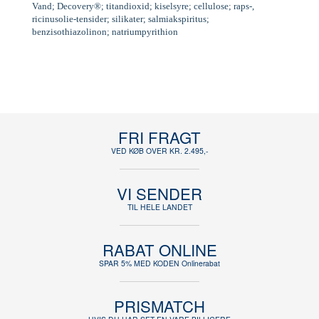
Vand; Decovery®; titandioxid; kiselsyre; cellulose; raps-,
ricinusolie-tensider; silikater; salmiakspiritus;
benzisothiazolinon; natriumpyrithion
FRI FRAGT
VED KØB OVER KR. 2.495,-
VI SENDER
TIL HELE LANDET
RABAT ONLINE
SPAR 5% MED KODEN Onlinerabat
PRISMATCH