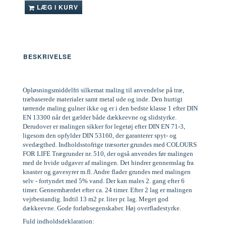
LÆG I KURV
BESKRIVELSE
Opløsningsmiddelfri silkemat maling til anvendelse på træ,
træbaserede materialer samt metal ude og inde. Den hurtigt
tørrende maling gulner ikke og er i den bedste klasse 1 efter DIN
EN 13300 når det gælder både dækkeevne og slidstyrke.
Derudover er malingen sikker for legetøj efter DIN EN 71-3,
ligesom den opfylder DIN 53160, der garanterer spyt- og
svedægthed. Indholdsstofrige træsorter grundes med COLOURS
FOR LIFE Trægrunder nr. 510, der også anvendes før malingen
med de hvide udgaver af malingen. Det hindrer gennemslag fra
knaster og gavesyrer m.fl. Andre flader grundes med malingen
selv - fortyndet med 5% vand. Der kan males 2. gang efter 6
timer. Gennemhærdet efter ca. 24 timer. Efter 2 lag er malingen
vejrbestandig. Indtil 13 m2 pr. liter pr. lag. Meget god
dækkeevne. Gode forløbsegenskaber. Høj overfladestyrke.
Fuld indholdsdeklaration: