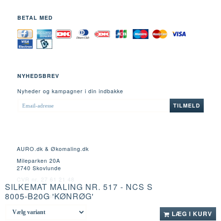
BETAL MED
NYHEDSBREV
Nyheder og kampagner i din indbakke
EMAIL-
TILMELD
ADRESSE
AURO.dk & Økomaling.dk
Mileparken 20A
2740 Skovlunde
CVR nr. 27 61 21 48
SILKEMAT MALING NR. 517 - NCS S
8005-B20G 'KØNRØG'
Fortrydelsesret
LÆG I KURV