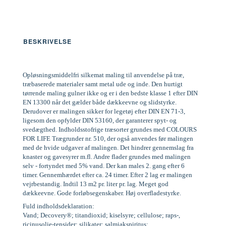
BESKRIVELSE
Opløsningsmiddelfri silkemat maling til anvendelse på træ,
træbaserede materialer samt metal ude og inde. Den hurtigt
tørrende maling gulner ikke og er i den bedste klasse 1 efter DIN
EN 13300 når det gælder både dækkeevne og slidstyrke.
Derudover er malingen sikker for legetøj efter DIN EN 71-3,
ligesom den opfylder DIN 53160, der garanterer spyt- og
svedægthed. Indholdsstofrige træsorter grundes med COLOURS
FOR LIFE Trægrunder nr. 510, der også anvendes før malingen
med de hvide udgaver af malingen. Det hindrer gennemslag fra
knaster og gavesyrer m.fl. Andre flader grundes med malingen
selv - fortyndet med 5% vand. Der kan males 2. gang efter 6
timer. Gennemhærdet efter ca. 24 timer. Efter 2 lag er malingen
vejrbestandig. Indtil 13 m2 pr. liter pr. lag. Meget god
dækkeevne. Gode forløbsegenskaber. Høj overfladestyrke.
Fuld indholdsdeklaration:
Vand; Decovery®; titandioxid; kiselsyre; cellulose; raps-,
ricinusolie-tensider; silikater; salmiakspiritus;