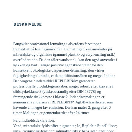
BESKRIVELSE
Brugsklar professionel lermaling i alverdens farvetoner
fremstillet på toningsmaskinen. Lermalingen kan anvendes på
mineralske og organiske (gammel plastik- og acryl-maling m.fl.)
overflader inde. Da den tåler vandstænk, kan den også anvendes i
køkken og bad. Talrige positive egenskaber taler for den
konsekvent økologiske dispersions-lermaling: den virker
fugtighedsregulerende, er dampdiffusionsåben og meget åndbar.
Det biogene bindemiddel REPLEBIN®* garanterer
professionelle produktegenskaber: meget robust efter kravene i
slidstyrkeklasse 3 (vaskebestandig efter DIN 53778) og
fremragende dækkeevne i klasse 2. Indendørsmalingen er
gennem anvendelsen af REPLEBIN®* AgBB-klassificeret som
havende en meget lav emission. Der kan males 2. gang efter 6
timer. Malingen er gennemhærdet efter 24 timer.
Fuld indholdsdeklaration:
Vand, mineralske fyldstoffer, pigmenter, le, Replebin®; cellulose;
raps-, ricinusolie-tensider; salmiakspiritus; benzisothiazolinon;