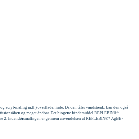
og acryl-maling m.fl.) overflader inde. Da den tåler vandstænk, kan den også
mpdiffusionsåben og meget åndbar. Det biogene bindemiddel REPLEBIN®*
 klasse 2. Indendørsmalingen er gennem anvendelsen af REPLEBIN®* AgBB-