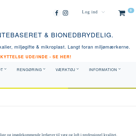
0
Log ind
ANTEBASERET & BIONEDBRYDELIG.
alier, miljøgifte & mikroplast. Langt foran miljømærkerne.
KYTTELSE UDE/INDE - SE HER!
DT
RENGØRING
VÆRKTØJ
INFORMATION
ge og imødekommende lerfarver til væg og loft i professionel kvalitet.