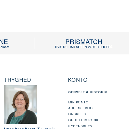
INE
PRISMATCH
erabat
HVIS DU HAR SET EN VARE BILLIGERE
TRYGHED
KONTO
GENVEJE & HISTORIK
MIN KONTO
ADRESSEBOG
ØNSKELISTE
ORDREHISTORIK
NYHEDSBREV
"Det er dén
Læge Irene Hage: