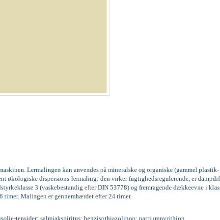
gsmaskinen. Lermalingen kan anvendes på mineralske og organiske (gammel plastik- 
kvent økologiske dispersions-lermaling: den virker fugtighedsregulerende, er da
 slidstyrkeklasse 3 (vaskebestandig efter DIN 53778) og fremragende dækkeevne i
 6 timer. Malingen er gennemhærdet efter 24 timer.
nusolie-tensider; salmiakspiritus; benzisothiazolinon; natriumpyrithion