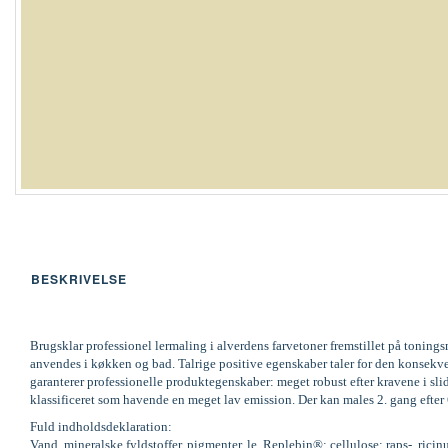
BESKRIVELSE
Brugsklar professionel lermaling i alverdens farvetoner fremstillet på tonin
anvendes i køkken og bad. Talrige positive egenskaber taler for den konse
garanterer professionelle produktegenskaber: meget robust efter kravene i
klassificeret som havende en meget lav emission. Der kan males 2. gang efter
Fuld indholdsdeklaration:
Vand, mineralske fyldstoffer, pigmenter, le, Replebin®; cellulose; raps-, rici