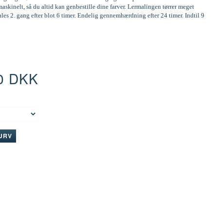
askinelt, så du altid kan genbestille dine farver. Lermalingen tørrer meget
ales 2. gang efter blot 6 timer. Endelig gennemhærdning efter 24 timer. Indtil 9
0 DKK
:
KURV