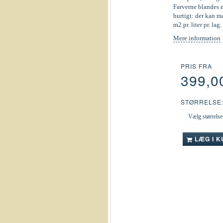
Farverne blandes m
hurtigt: der kan m
m2 pr. liter pr. lag.
Mere information
PRIS FRA
399,0
STØRRELSE
LÆG I 