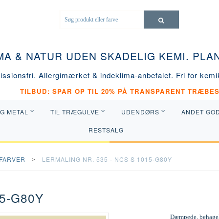
MA & NATUR UDEN SKADELIG KEMI. PL
ssionsfri. Allergimærket & indeklima-anbefalet. Fri for kemik
TILBUD: SPAR OP TIL 20% PÅ TRANSPARENT TRÆBES
OG METAL
TIL TRÆGULVE
UDENDØRS
ANDET GO
RESTSALG
FARVER
LERMALING NR. 535 - NCS S 1015-G80Y
15-G80Y
Dæmpede, behageli