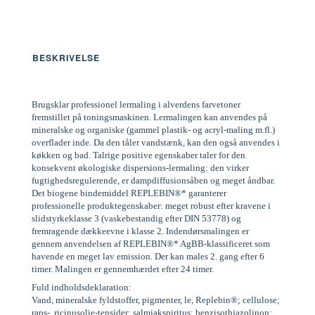
BESKRIVELSE
Brugsklar professionel lermaling i alverdens farvetoner
fremstillet på toningsmaskinen. Lermalingen kan anvendes på
mineralske og organiske (gammel plastik- og acryl-maling m.fl.)
overflader inde. Da den tåler vandstænk, kan den også anvendes i
køkken og bad. Talrige positive egenskaber taler for den
konsekvent økologiske dispersions-lermaling: den virker
fugtighedsregulerende, er dampdiffusionsåben og meget åndbar.
Det biogene bindemiddel REPLEBIN®* garanterer
professionelle produktegenskaber: meget robust efter kravene i
slidstyrkeklasse 3 (vaskebestandig efter DIN 53778) og
fremragende dækkeevne i klasse 2. Indendørsmalingen er
gennem anvendelsen af REPLEBIN®* AgBB-klassificeret som
havende en meget lav emission. Der kan males 2. gang efter 6
timer. Malingen er gennemhærdet efter 24 timer.
Fuld indholdsdeklaration:
Vand, mineralske fyldstoffer, pigmenter, le, Replebin®; cellulose;
raps-, ricinusolie-tensider; salmiakspiritus; benzisothiazolinon;