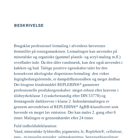
BESKRIVELSE
Brugsklar professionel lermaling i alverdens farvetoner
fremstillet på toningsmaskinen. Lermalingen kan anvendes på
mineralske og organiske (gammel plastik- og acryl-maling m.fl.)
overflader inde. Da den tåler vandstænk, kan den også anvendes i
køkken og bad. Talrige positive egenskaber taler for den
konsekvent økologiske dispersions-lermaling: den virker
fugtighedsregulerende, er dampdiffusionsåben og meget åndbar.
Det biogene bindemiddel REPLEBIN®* garanterer
professionelle produktegenskaber: meget robust efter kravene i
slidstyrkeklasse 3 (vaskebestandig efter DIN 53778) og
fremragende dækkeevne i klasse 2. Indendørsmalingen er
gennem anvendelsen af REPLEBIN®* AgBB-klassificeret som
havende en meget lav emission. Der kan males 2. gang efter 6
timer. Malingen er gennemhærdet efter 24 timer.
Fuld indholdsdeklaration:
Vand, mineralske fyldstoffer, pigmenter, le, Replebin®; cellulose;
raps-, ricinusolie-tensider; salmiakspiritus; benzisothiazolinon;