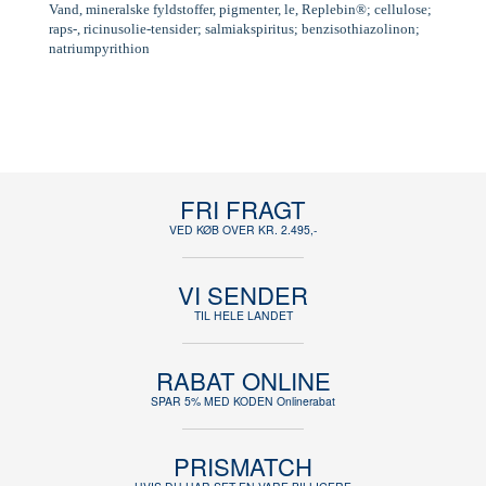
Vand, mineralske fyldstoffer, pigmenter, le, Replebin®; cellulose;
raps-, ricinusolie-tensider; salmiakspiritus; benzisothiazolinon;
natriumpyrithion
FRI FRAGT
VED KØB OVER KR. 2.495,-
VI SENDER
TIL HELE LANDET
RABAT ONLINE
SPAR 5% MED KODEN Onlinerabat
PRISMATCH