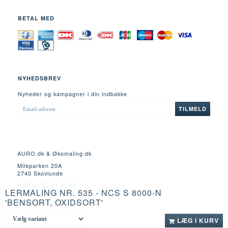
BETAL MED
NYHEDSBREV
Nyheder og kampagner i din indbakke
EMAIL-
TILMELD
ADRESSE
AURO.dk & Økomaling.dk
Mileparken 20A
2740 Skovlunde
CVR nr. 27 61 21 48
LERMALING NR. 535 - NCS S 8000-N
'BENSORT, OXIDSORT'
Fortrydelsesret
LÆG I KURV