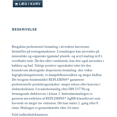
LÆG I KURV
BESKRIVELSE
Brugsklar professionel lermaling i alverdens farvetoner
fremstillet på toningsmaskinen. Lermalingen kan anvendes på
mineralske og organiske (gammel plastik- og acryl-maling m.fl.)
overflader inde. Da den tåler vandstænk, kan den også anvendes i
køkken og bad. Talrige positive egenskaber taler for den
konsekvent økologiske dispersions-lermaling: den virker
fugtighedsregulerende, er dampdiffusionsåben og meget åndbar.
Det biogene bindemiddel REPLEBIN®* garanterer
professionelle produktegenskaber: meget robust efter kravene i
slidstyrkeklasse 3 (vaskebestandig efter DIN 53778) og
fremragende dækkeevne i klasse 2. Indendørsmalingen er
gennem anvendelsen af REPLEBIN®* AgBB-klassificeret som
havende en meget lav emission. Der kan males 2. gang efter 6
timer. Malingen er gennemhærdet efter 24 timer.
Fuld indholdsdeklaration: