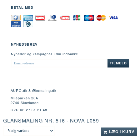
BETAL MED
NYHEDSBREV
Nyheder og kampagner i din indbakke
EMAIL-
TILMELD
ADRESSE
AURO.dk & Økomaling.dk
Mileparken 20A
2740 Skovlunde
CVR nr. 27 61 21 48
GLANSMALING NR. 516 - NOVA L059
Fortrydelsesret
LÆG I KURV