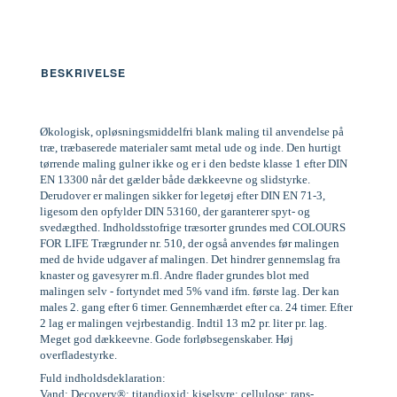
BESKRIVELSE
Økologisk, opløsningsmiddelfri blank maling til anvendelse på
træ, træbaserede materialer samt metal ude og inde. Den hurtigt
tørrende maling gulner ikke og er i den bedste klasse 1 efter DIN
EN 13300 når det gælder både dækkeevne og slidstyrke.
Derudover er malingen sikker for legetøj efter DIN EN 71-3,
ligesom den opfylder DIN 53160, der garanterer spyt- og
svedægthed. Indholdsstofrige træsorter grundes med COLOURS
FOR LIFE Trægrunder nr. 510, der også anvendes før malingen
med de hvide udgaver af malingen. Det hindrer gennemslag fra
knaster og gavesyrer m.fl. Andre flader grundes blot med
malingen selv - fortyndet med 5% vand ifm. første lag. Der kan
males 2. gang efter 6 timer. Gennemhærdet efter ca. 24 timer. Efter
2 lag er malingen vejrbestandig. Indtil 13 m2 pr. liter pr. lag.
Meget god dækkeevne. Gode forløbsegenskaber. Høj
overfladestyrke.
Fuld indholdsdeklaration:
Vand; Decovery®; titandioxid; kiselsyre; cellulose; raps-,