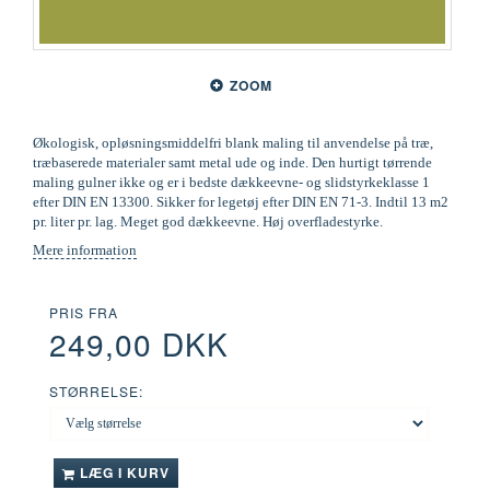
ZOOM
Økologisk, opløsningsmiddelfri blank maling til anvendelse på træ,
træbaserede materialer samt metal ude og inde. Den hurtigt tørrende
maling gulner ikke og er i bedste dækkeevne- og slidstyrkeklasse 1
efter DIN EN 13300. Sikker for legetøj efter DIN EN 71-3. Indtil 13 m2
pr. liter pr. lag. Meget god dækkeevne. Høj overfladestyrke.
Mere information
PRIS FRA
249,00 DKK
STØRRELSE:
LÆG I KURV