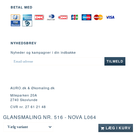
BETAL MED
NYHEDSBREV
Nyheder og kampagner i din indbakke
EMAIL-
TILMELD
ADRESSE
AURO.dk & Økomaling.dk
Mileparken 20A
2740 Skovlunde
CVR nr. 27 61 21 48
GLANSMALING NR. 516 - NOVA L064
Fortrydelsesret
LÆG I KURV