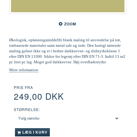
ZOOM
Økologisk, opløsningsmiddelfri blank maling til anvendelse på træ,
træbaserede materialer samt metal ude og inde. Den hurtigt tørrende
maling gulner ikke og er i bedste dækkeevne- og slidstyrkeklasse 1
efter DIN EN 13300. Sikker for legetøj efter DIN EN 71-3. Indtil 13 m2
pr. liter pr. lag. Meget god dækkeevne. Høj overfladestyrke.
Mere information
PRIS FRA
249,00 DKK
STØRRELSE:
LÆG I KURV