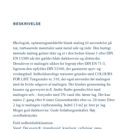
BESKRIVELSE
Økologisk, opløsningsmiddelfri blank maling til anvendelse på
træ, træbaserede materialer samt metal ude og inde. Den hurtigt
tørrende maling gulner ikke og er i den bedste klasse 1 efter DIN
EN 13300 når det gælder både dækkeevne og slidstyrke.
Derudover er malingen sikker for legetøj efter DIN EN 71-3,
ligesom den opfylder DIN 53160, der garanterer spyt- og
svedægthed. Indholdsstofrige træsorter grundes med COLOURS
FOR LIFE Trægrunder nr. 510, der også anvendes før malingen
med de hvide udgaver af malingen. Det hindrer gennemslag fra
knaster og gavesyrer m.fl. Andre flader grundes blot med
malingen selv - fortyndet med 5% vand ifm. første lag. Der kan
males 2. gang efter 6 timer. Gennemhærdet efter ca. 24 timer. Efter
2 lag er malingen vejrbestandig. Indtil 13 m2 pr. liter pr. lag.
Meget god dækkeevne. Gode forløbsegenskaber. Høj
overfladestyrke.
Fuld indholdsdeklaration:
Vand; Decovery®; titandioxid; kiselsyre; cellulose; raps-,