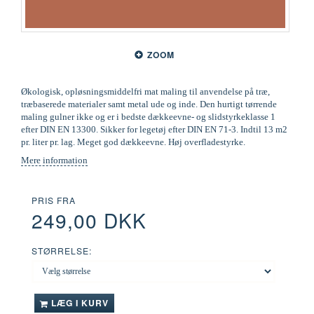
ZOOM
Økologisk, opløsningsmiddelfri mat maling til anvendelse på træ,
træbaserede materialer samt metal ude og inde. Den hurtigt tørrende
maling gulner ikke og er i bedste dækkeevne- og slidstyrkeklasse 1
efter DIN EN 13300. Sikker for legetøj efter DIN EN 71-3. Indtil 13 m2
pr. liter pr. lag. Meget god dækkeevne. Høj overfladestyrke.
Mere information
PRIS FRA
249,00 DKK
STØRRELSE:
LÆG I KURV