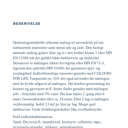
BESKRIVELSE
Opløsningsmiddelfri silkemat maling til anvendelse på træ,
træbaserede materialer samt metal ude og inde. Den hurtigt
tørrende maling gulner ikke og er i den bedste klasse 1 efter DIN
EN 13300 når det gælder både dækkeevne og slidstyrke.
Derudover er malingen sikker for legetøj efter DIN EN 71-3,
ligesom den opfylder DIN 53160, der garanterer spyt- og
svedægthed. Indholdsstofrige træsorter grundes med COLOURS
FOR LIFE Trægrunder nr. 510, der også anvendes før malingen
med de hvide udgaver af malingen. Det hindrer gennemslag fra
knaster og gavesyrer m.fl. Andre flader grundes med malingen
selv - fortyndet med 5% vand. Der kan males 2. gang efter 6
timer. Gennemhærdet efter ca. 24 timer. Efter 2 lag er malingen
vejrbestandig. Indtil 13 m2 pr. liter pr. lag. Meget god
dækkeevne. Gode forløbsegenskaber. Høj overfladestyrke.
Fuld indholdsdeklaration:
Vand; Decovery®; titandioxid; kiselsyre; cellulose; raps-,
ricinusolie-tensider; silikater; salmiakspiritus;