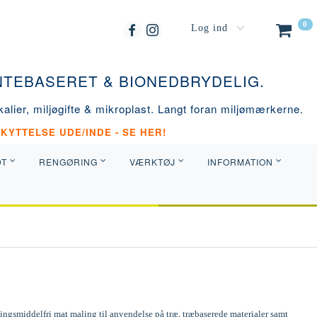
0
Log ind
ANTEBASERET & BIONEDBRYDELIG.
alier, miljøgifte & mikroplast. Langt foran miljømærkerne.
KYTTELSE UDE/INDE - SE HER!
DT
RENGØRING
VÆRKTØJ
INFORMATION
ngsmiddelfri mat maling til anvendelse på træ, træbaserede materialer samt