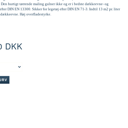
 Den hurtigt tørrende maling gulner ikke og er i bedste dækkeevne- og
efter DIN EN 13300. Sikker for legetøj efter DIN EN 71-3. Indtil 13 m2 pr. liter
d dækkeevne. Høj overfladestyrke.
0 DKK
:
KURV