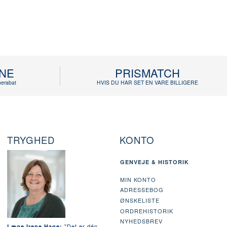
INE
PRISMATCH
erabat
HVIS DU HAR SET EN VARE BILLIGERE
TRYGHED
KONTO
GENVEJE & HISTORIK
MIN KONTO
ADRESSEBOG
ØNSKELISTE
ORDREHISTORIK
NYHEDSBREV
"Det er dén
Læge Irene Hage: