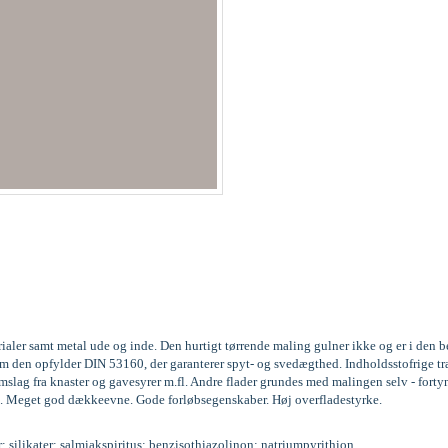
rialer samt metal ude og inde. Den hurtigt tørrende maling gulner ikke og er i den
gesom den opfylder DIN 53160, der garanterer spyt- og svedægthed. Indholdsstofri
lag fra knaster og gavesyrer m.fl. Andre flader grundes med malingen selv - forty
. lag. Meget god dækkeevne. Gode forløbsegenskaber. Høj overfladestyrke.
r; silikater; salmiakspiritus; benzisothiazolinon; natriumpyrithion