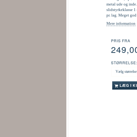
metal ude og inde.
slidstyrkeklasse 1 
pr. lag. Meget go
Mere information
PRIS FRA
249,0
STØRRELSE
LÆG I 