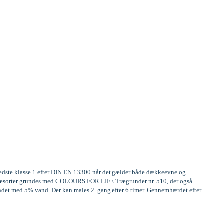
 bedste klasse 1 efter DIN EN 13300 når det gælder både dækkeevne og
ge træsorter grundes med COLOURS FOR LIFE Trægrunder nr. 510, der også
ndet med 5% vand. Der kan males 2. gang efter 6 timer. Gennemhærdet efter