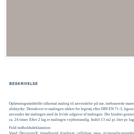
BESKRIVELSE
Opløsningsmiddelfri silkemat maling til anvendelse på træ, træbaserede mate
slidstyrke. Derudover er malingen sikker for legetøj efter DIN EN 71-3, li
anvendes før malingen med de hvide udgaver af malingen. Det hindrer gennems
ca. 24 timer. Efter 2 lag er malingen vejrbestandig. Indtil 13 m2 pr. liter pr
Fuld indholdsdeklaration:
Vand; Decovery®; titandioxid; kiselsyre; cellulose; raps-, ricinusolie-tenside