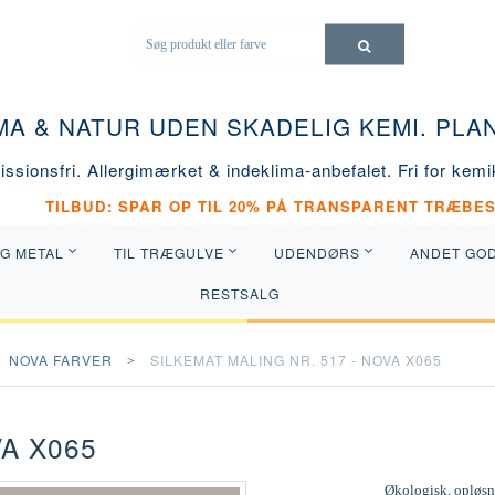
MA & NATUR UDEN SKADELIG KEMI. PL
ssionsfri. Allergimærket & indeklima-anbefalet. Fri for kemik
TILBUD: SPAR OP TIL 20% PÅ TRANSPARENT TRÆBES
OG METAL
TIL TRÆGULVE
UDENDØRS
ANDET GO
RESTSALG
NOVA FARVER
SILKEMAT MALING NR. 517 - NOVA X065
VA X065
Økologisk, opløsni