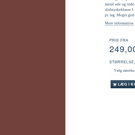
metal ude og inde.
slidstyrkeklasse 1 
pr. lag. Meget go
Mere information
PRIS FRA
249,0
STØRRELSE
LÆG I 