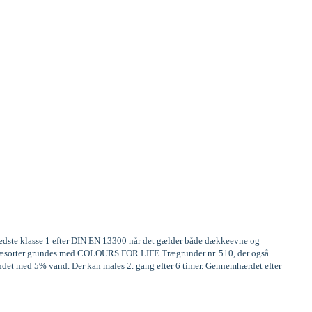
 bedste klasse 1 efter DIN EN 13300 når det gælder både dækkeevne og
ge træsorter grundes med COLOURS FOR LIFE Trægrunder nr. 510, der også
ndet med 5% vand. Der kan males 2. gang efter 6 timer. Gennemhærdet efter