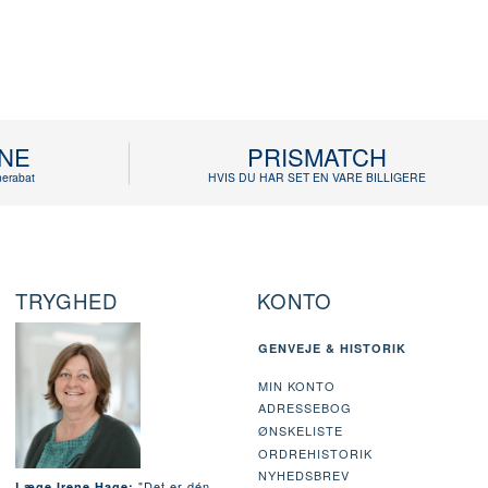
INE
PRISMATCH
erabat
HVIS DU HAR SET EN VARE BILLIGERE
TRYGHED
KONTO
GENVEJE & HISTORIK
MIN KONTO
ADRESSEBOG
ØNSKELISTE
ORDREHISTORIK
NYHEDSBREV
"Det er dén
Læge Irene Hage: