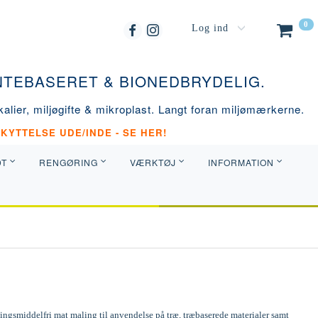
0
Log ind
ANTEBASERET & BIONEDBRYDELIG.
alier, miljøgifte & mikroplast. Langt foran miljømærkerne.
KYTTELSE UDE/INDE - SE HER!
DT
RENGØRING
VÆRKTØJ
INFORMATION
ngsmiddelfri mat maling til anvendelse på træ, træbaserede materialer samt