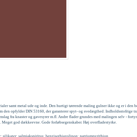
rialer samt metal ude og inde. Den hurtigt tørrende maling gulner ikke og er i den
gesom den opfylder DIN 53160, der garanterer spyt- og svedægthed. Indholdsstofri
lag fra knaster og gavesyrer m.fl. Andre flader grundes med malingen selv - forty
. lag. Meget god dækkeevne. Gode forløbsegenskaber. Høj overfladestyrke.
r; silikater; salmiakspiritus; benzisothiazolinon; natriumpyrithion