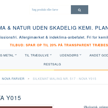
MA & NATUR UDEN SKADELIG KEMI. PL
ssionsfri. Allergimærket & indeklima-anbefalet. Fri for kemik
TILBUD: SPAR OP TIL 20% PÅ TRANSPARENT TRÆBES
OG METAL
TIL TRÆGULVE
UDENDØRS
ANDET GO
RESTSALG
NOVA FARVER
SILKEMAT MALING NR. 517 - NOVA Y015
VA Y015
Økologisk, opløsni