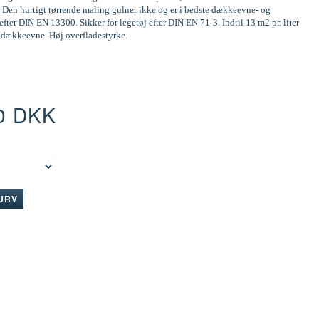
 Den hurtigt tørrende maling gulner ikke og er i bedste dækkeevne- og
efter DIN EN 13300. Sikker for legetøj efter DIN EN 71-3. Indtil 13 m2 pr. liter
d dækkeevne. Høj overfladestyrke.
0 DKK
:
KURV