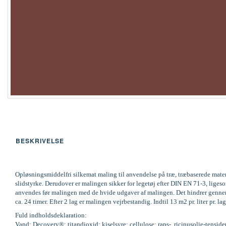
BESKRIVELSE
Opløsningsmiddelfri silkemat maling til anvendelse på træ, træbaserede mate
slidstyrke. Derudover er malingen sikker for legetøj efter DIN EN 71-3, li
anvendes før malingen med de hvide udgaver af malingen. Det hindrer gennems
ca. 24 timer. Efter 2 lag er malingen vejrbestandig. Indtil 13 m2 pr. liter pr
Fuld indholdsdeklaration:
Vand; Decovery®; titandioxid; kiselsyre; cellulose; raps-, ricinusolie-tenside