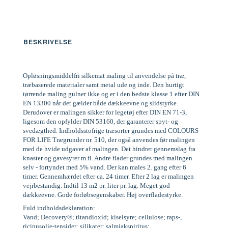
BESKRIVELSE
Opløsningsmiddelfri silkemat maling til anvendelse på træ,
træbaserede materialer samt metal ude og inde. Den hurtigt
tørrende maling gulner ikke og er i den bedste klasse 1 efter DIN
EN 13300 når det gælder både dækkeevne og slidstyrke.
Derudover er malingen sikker for legetøj efter DIN EN 71-3,
ligesom den opfylder DIN 53160, der garanterer spyt- og
svedægthed. Indholdsstofrige træsorter grundes med COLOURS
FOR LIFE Trægrunder nr. 510, der også anvendes før malingen
med de hvide udgaver af malingen. Det hindrer gennemslag fra
knaster og gavesyrer m.fl. Andre flader grundes med malingen
selv - fortyndet med 5% vand. Der kan males 2. gang efter 6
timer. Gennemhærdet efter ca. 24 timer. Efter 2 lag er malingen
vejrbestandig. Indtil 13 m2 pr. liter pr. lag. Meget god
dækkeevne. Gode forløbsegenskaber. Høj overfladestyrke.
Fuld indholdsdeklaration:
Vand; Decovery®; titandioxid; kiselsyre; cellulose; raps-,
ricinusolie-tensider; silikater; salmiakspiritus;