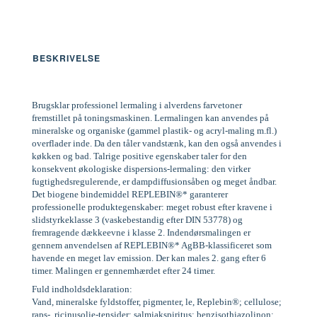
BESKRIVELSE
Brugsklar professionel lermaling i alverdens farvetoner
fremstillet på toningsmaskinen. Lermalingen kan anvendes på
mineralske og organiske (gammel plastik- og acryl-maling m.fl.)
overflader inde. Da den tåler vandstænk, kan den også anvendes i
køkken og bad. Talrige positive egenskaber taler for den
konsekvent økologiske dispersions-lermaling: den virker
fugtighedsregulerende, er dampdiffusionsåben og meget åndbar.
Det biogene bindemiddel REPLEBIN®* garanterer
professionelle produktegenskaber: meget robust efter kravene i
slidstyrkeklasse 3 (vaskebestandig efter DIN 53778) og
fremragende dækkeevne i klasse 2. Indendørsmalingen er
gennem anvendelsen af REPLEBIN®* AgBB-klassificeret som
havende en meget lav emission. Der kan males 2. gang efter 6
timer. Malingen er gennemhærdet efter 24 timer.
Fuld indholdsdeklaration:
Vand, mineralske fyldstoffer, pigmenter, le, Replebin®; cellulose;
raps-, ricinusolie-tensider; salmiakspiritus; benzisothiazolinon;