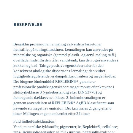
BESKRIVELSE
Brugsklar professionel lermaling i alverdens farvetoner
fremstillet på toningsmaskinen. Lermalingen kan anvendes på
mineralske og organiske (gammel plastik- og acryl-maling m.fl.)
overflader inde. Da den tåler vandstænk, kan den også anvendes i
køkken og bad. Talrige positive egenskaber taler for den
konsekvent økologiske dispersions-lermaling: den virker
fugtighedsregulerende, er dampdiffusionsåben og meget åndbar.
Det biogene bindemiddel REPLEBIN®* garanterer
professionelle produktegenskaber: meget robust efter kravene i
slidstyrkeklasse 3 (vaskebestandig efter DIN 53778) og
fremragende dækkeevne i klasse 2. Indendørsmalingen er
gennem anvendelsen af REPLEBIN®* AgBB-klassificeret som
havende en meget lav emission. Der kan males 2. gang efter 6
timer. Malingen er gennemhærdet efter 24 timer.
Fuld indholdsdeklaration:
Vand, mineralske fyldstoffer, pigmenter, le, Replebin®; cellulose;
raps-, ricinusolie-tensider; salmiakspiritus; benzisothiazolinon;