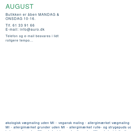
AUGUST
Butikken er åben MANDAG &
ONSDAG 10-16.
Tlf. 61 33 91 66
E-mail:
info@auro.dk
Telefon og e-mail besvares i lidt
roligere tempo...
økologisk vægmaling uden MI - vegansk maling - allergimærket vægmaling - a
MI - allergimærket grunder uden MI - allergimærket rulle- og strygepuds ude