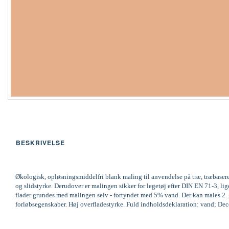
BESKRIVELSE
Økologisk, opløsningsmiddelfri blank maling til anvendelse på træ, træbaser
og slidstyrke. Derudover er malingen sikker for legetøj efter DIN EN 71-3,
flader grundes med malingen selv - fortyndet med 5% vand. Der kan males 2. ga
forløbsegenskaber. Høj overfladestyrke. Fuld indholdsdeklaration: vand; Decov