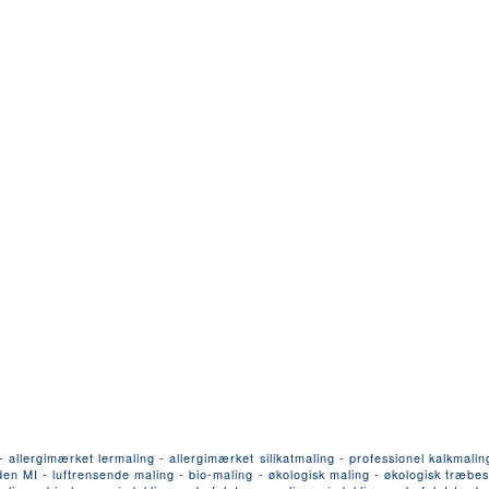
llergimærket lermaling - allergimærket silikatmaling - professionel kalkmalin
n MI - luftrensende maling - bio-maling - økologisk maling - økologisk træbesk