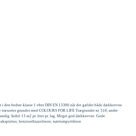
er i den bedste klasse 1 efter DIN EN 13300 når det gælder både dækkeevne
frige træsorter grundes med COLOURS FOR LIFE Trægrunder nr. 510, andre
andig. Indtil 13 m2 pr. liter pr. lag. Meget god dækkeevne. Gode
miakspiritus; benzisothiazolinon; natriumpyrithion