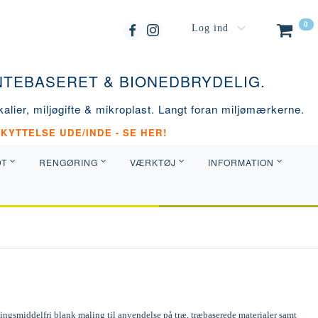
0
Log ind
ANTEBASERET & BIONEDBRYDELIG.
alier, miljøgifte & mikroplast. Langt foran miljømærkerne.
KYTTELSE UDE/INDE - SE HER!
DT
RENGØRING
VÆRKTØJ
INFORMATION
ngsmiddelfri blank maling til anvendelse på træ, træbaserede materialer samt