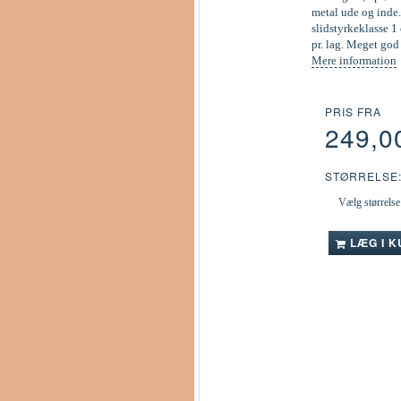
metal ude og inde.
slidstyrkeklasse 1 
pr. lag. Meget go
Mere information
PRIS FRA
249,0
STØRRELSE
LÆG I 