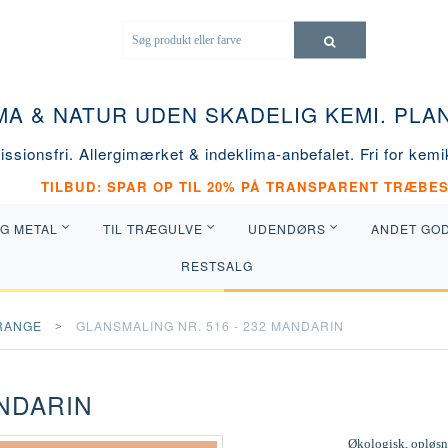
MA & NATUR UDEN SKADELIG KEMI. PL
ssionsfri. Allergimærket & indeklima-anbefalet. Fri for kemik
TILBUD: SPAR OP TIL 20% PÅ TRANSPARENT TRÆBES
OG METAL
TIL TRÆGULVE
UDENDØRS
ANDET GO
RESTSALG
RANGE
GLANSMALING NR. 516 - 232 MANDARIN
ANDARIN
Økologisk, opløsni