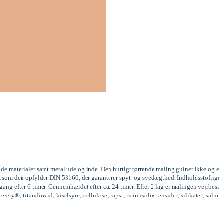
ede materialer samt metal ude og inde. Den hurtigt tørrende maling gulner ikke og 
 ligesom den opfylder DIN 53160, der garanterer spyt- og svedægthed. Indholdssto
ng efter 6 timer. Gennemhærdet efter ca. 24 timer. Efter 2 lag er malingen vejrbest
ery®; titandioxid; kiselsyre; cellulose; raps-, ricinusolie-tensider; silikater; sal