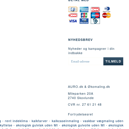
NYHEDSBREV
Nyheder og kampagner i din
indbakke
EMAIL-
TILMELD
ADRESSE
AURO.dk & Økomaling.dk
Mileparken 20A
2740 Skovlunde
CVR nr. 27 61 21 48
Fortrydelsesret
g - rent indeklima - kalkfarver - kalkcaseinmaling - vaskbar vægmaling uden
yttelse - økologisk gulvlak uden MI - økologisk gulvolie uden MI - økologisk