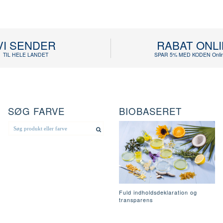
VI SENDER
RABAT ONL
TIL HELE LANDET
SPAR 5% MED KODEN Onlin
SØG FARVE
BIOBASERET
Fuld indholdsdeklaration og
transparens