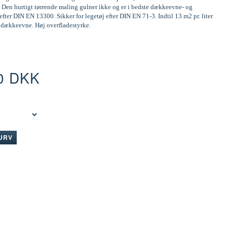
 Den hurtigt tørrende maling gulner ikke og er i bedste dækkeevne- og
efter DIN EN 13300. Sikker for legetøj efter DIN EN 71-3. Indtil 13 m2 pr. liter
d dækkeevne. Høj overfladestyrke.
0 DKK
:
KURV