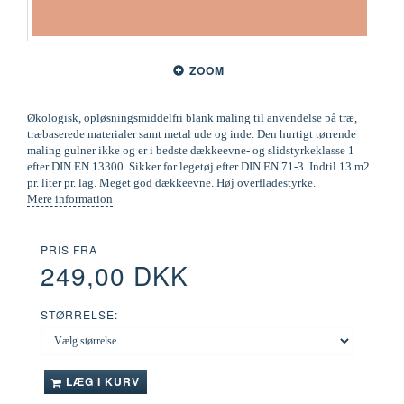
ZOOM
Økologisk, opløsningsmiddelfri blank maling til anvendelse på træ,
træbaserede materialer samt metal ude og inde. Den hurtigt tørrende
maling gulner ikke og er i bedste dækkeevne- og slidstyrkeklasse 1
efter DIN EN 13300. Sikker for legetøj efter DIN EN 71-3. Indtil 13 m2
pr. liter pr. lag. Meget god dækkeevne. Høj overfladestyrke.
Mere information
PRIS FRA
249,00 DKK
STØRRELSE:
LÆG I KURV