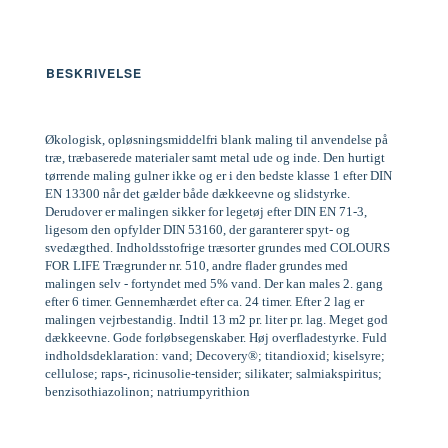
BESKRIVELSE
Økologisk, opløsningsmiddelfri blank maling til anvendelse på
træ, træbaserede materialer samt metal ude og inde. Den hurtigt
tørrende maling gulner ikke og er i den bedste klasse 1 efter DIN
EN 13300 når det gælder både dækkeevne og slidstyrke.
Derudover er malingen sikker for legetøj efter DIN EN 71-3,
ligesom den opfylder DIN 53160, der garanterer spyt- og
svedægthed. Indholdsstofrige træsorter grundes med COLOURS
FOR LIFE Trægrunder nr. 510, andre flader grundes med
malingen selv - fortyndet med 5% vand. Der kan males 2. gang
efter 6 timer. Gennemhærdet efter ca. 24 timer. Efter 2 lag er
malingen vejrbestandig. Indtil 13 m2 pr. liter pr. lag. Meget god
dækkeevne. Gode forløbsegenskaber. Høj overfladestyrke. Fuld
indholdsdeklaration: vand; Decovery®; titandioxid; kiselsyre;
cellulose; raps-, ricinusolie-tensider; silikater; salmiakspiritus;
benzisothiazolinon; natriumpyrithion