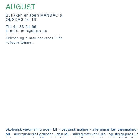
AUGUST
Butikken er åben MANDAG &
ONSDAG 10-16.
Tlf. 61 33 91 66
E-mail:
info@auro.dk
Telefon og e-mail besvares i lidt
roligere tempo...
økologisk vægmaling uden MI - vegansk maling - allergimærket vægmaling - a
MI - allergimærket grunder uden MI - allergimærket rulle- og strygepuds ude