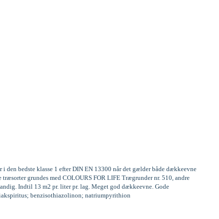
er i den bedste klasse 1 efter DIN EN 13300 når det gælder både dækkeevne
frige træsorter grundes med COLOURS FOR LIFE Trægrunder nr. 510, andre
andig. Indtil 13 m2 pr. liter pr. lag. Meget god dækkeevne. Gode
miakspiritus; benzisothiazolinon; natriumpyrithion