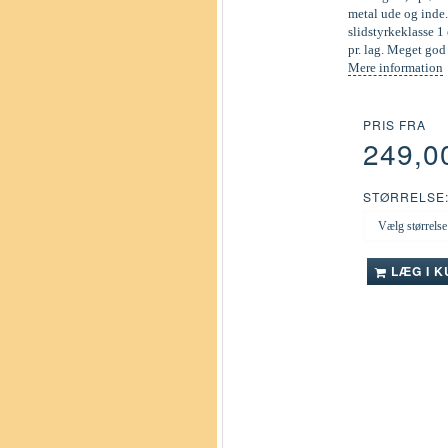
metal ude og inde.
slidstyrkeklasse 1 
pr. lag. Meget go
Mere information
PRIS FRA
249,0
STØRRELSE
LÆG I 