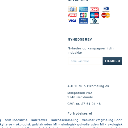
NYHEDSBREV
Nyheder og kampagner i din
indbakke
EMAIL-
TILMELD
ADRESSE
AURO.dk & Økomaling.dk
Mileparken 20A
2740 Skovlunde
CVR nr. 27 61 21 48
Fortrydelsesret
g - rent indeklima - kalkfarver - kalkcaseinmaling - vaskbar vægmaling uden
yttelse - økologisk gulvlak uden MI - økologisk gulvolie uden MI - økologisk