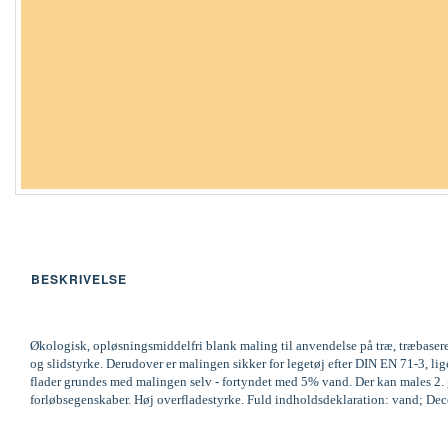
BESKRIVELSE
Økologisk, opløsningsmiddelfri blank maling til anvendelse på træ, træbaser
og slidstyrke. Derudover er malingen sikker for legetøj efter DIN EN 71-3,
flader grundes med malingen selv - fortyndet med 5% vand. Der kan males 2. ga
forløbsegenskaber. Høj overfladestyrke. Fuld indholdsdeklaration: vand; Decov