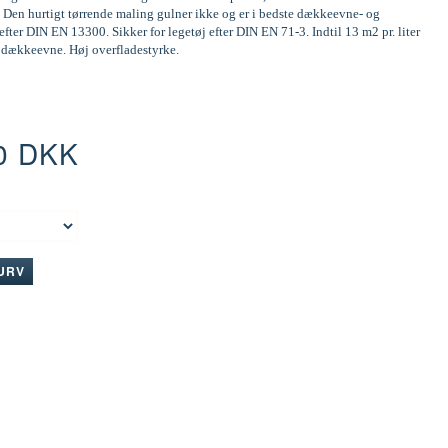
 Den hurtigt tørrende maling gulner ikke og er i bedste dækkeevne- og
efter DIN EN 13300. Sikker for legetøj efter DIN EN 71-3. Indtil 13 m2 pr. liter
d dækkeevne. Høj overfladestyrke.
0 DKK
:
KURV