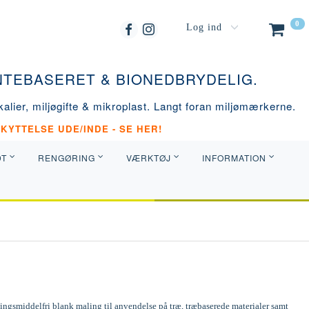
0
Log ind
ANTEBASERET & BIONEDBRYDELIG.
alier, miljøgifte & mikroplast. Langt foran miljømærkerne.
KYTTELSE UDE/INDE - SE HER!
DT
RENGØRING
VÆRKTØJ
INFORMATION
ngsmiddelfri blank maling til anvendelse på træ, træbaserede materialer samt