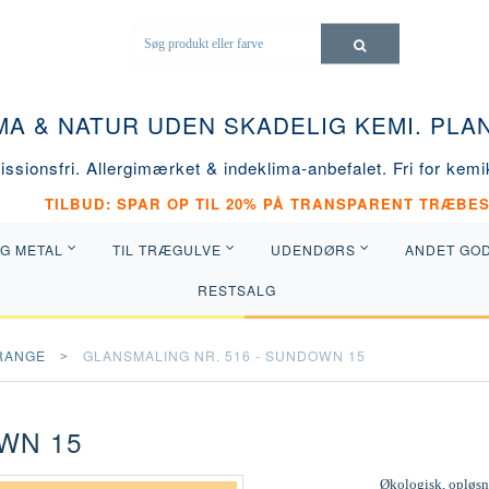
MA & NATUR UDEN SKADELIG KEMI. PL
ssionsfri. Allergimærket & indeklima-anbefalet. Fri for kemik
TILBUD: SPAR OP TIL 20% PÅ TRANSPARENT TRÆBES
OG METAL
TIL TRÆGULVE
UDENDØRS
ANDET GO
RESTSALG
RANGE
GLANSMALING NR. 516 - SUNDOWN 15
WN 15
Økologisk, opløsni