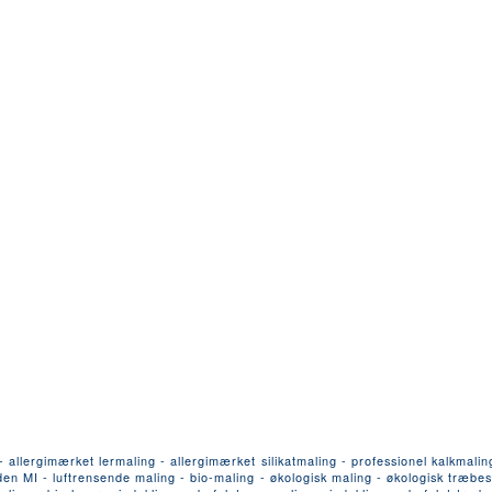
llergimærket lermaling - allergimærket silikatmaling - professionel kalkmalin
n MI - luftrensende maling - bio-maling - økologisk maling - økologisk træbesk