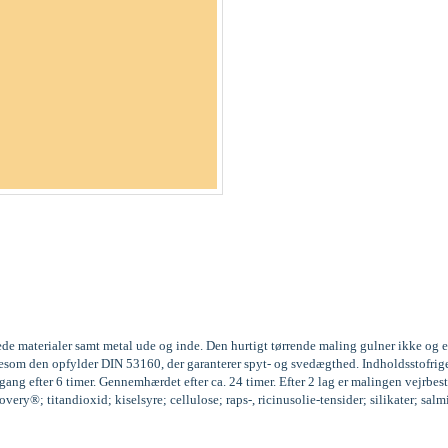
ede materialer samt metal ude og inde. Den hurtigt tørrende maling gulner ikke og 
 ligesom den opfylder DIN 53160, der garanterer spyt- og svedægthed. Indholdssto
ng efter 6 timer. Gennemhærdet efter ca. 24 timer. Efter 2 lag er malingen vejrbest
ery®; titandioxid; kiselsyre; cellulose; raps-, ricinusolie-tensider; silikater; sal