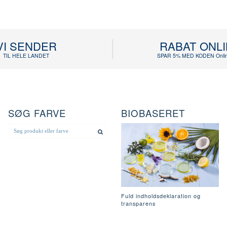
VI SENDER
RABAT ONL
TIL HELE LANDET
SPAR 5% MED KODEN Onlin
SØG FARVE
BIOBASERET
Fuld indholdsdeklaration og
transparens