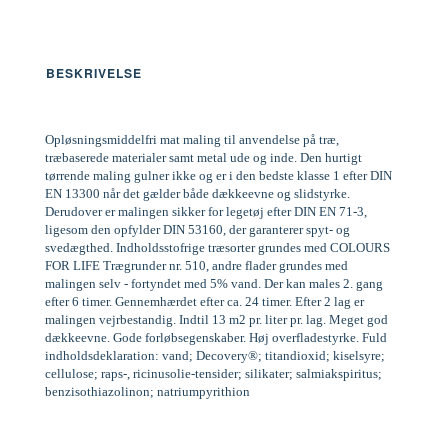
BESKRIVELSE
Opløsningsmiddelfri mat maling til anvendelse på træ,
træbaserede materialer samt metal ude og inde. Den hurtigt
tørrende maling gulner ikke og er i den bedste klasse 1 efter DIN
EN 13300 når det gælder både dækkeevne og slidstyrke.
Derudover er malingen sikker for legetøj efter DIN EN 71-3,
ligesom den opfylder DIN 53160, der garanterer spyt- og
svedægthed. Indholdsstofrige træsorter grundes med COLOURS
FOR LIFE Trægrunder nr. 510, andre flader grundes med
malingen selv - fortyndet med 5% vand. Der kan males 2. gang
efter 6 timer. Gennemhærdet efter ca. 24 timer. Efter 2 lag er
malingen vejrbestandig. Indtil 13 m2 pr. liter pr. lag. Meget god
dækkeevne. Gode forløbsegenskaber. Høj overfladestyrke. Fuld
indholdsdeklaration: vand; Decovery®; titandioxid; kiselsyre;
cellulose; raps-, ricinusolie-tensider; silikater; salmiakspiritus;
benzisothiazolinon; natriumpyrithion