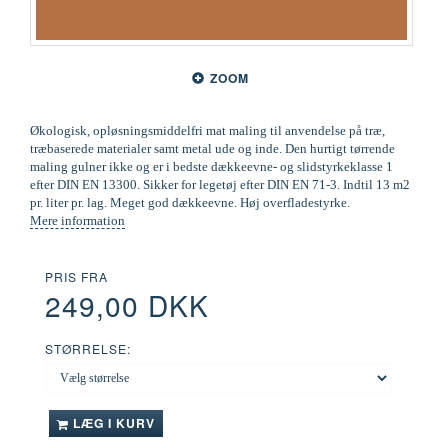
ZOOM
Økologisk, opløsningsmiddelfri mat maling til anvendelse på træ,
træbaserede materialer samt metal ude og inde. Den hurtigt tørrende
maling gulner ikke og er i bedste dækkeevne- og slidstyrkeklasse 1
efter DIN EN 13300. Sikker for legetøj efter DIN EN 71-3. Indtil 13 m2
pr. liter pr. lag. Meget god dækkeevne. Høj overfladestyrke.
Mere information
PRIS FRA
249,00 DKK
STØRRELSE:
LÆG I KURV