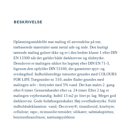
BESKRIVELSE
Opløsningsmiddelfri mat maling til anvendelse på træ,
træbaserede materialer samt metal ude og inde. Den hurtigt
tørrende maling gulner ikke og er i den bedste klasse 1 efter DIN
EN 13300 når det gælder både dækkeevne og slidstyrke.
Derudover er malingen sikker for legetøj efter DIN EN 71-3,
ligesom den opfylder DIN 53160, der garanterer spyt- og
svedægthed. Indholdsstofrige træsorter grundes med COLOURS
FOR LIFE Trægrunder nr. 510, andre flader grundes med
malingen selv - fortyndet med 5% vand. Der kan males 2. gang
efter 6 timer. Gennemhærdet efter ca. 24 timer. Efter 2 lag er
malingen vejrbestandig. Indtil 13 m2 pr. liter pr. lag. Meget god
dækkeevne. Gode forløbsegenskaber. Høj overfladestyrke. Fuld
indholdsdeklaration: vand; Decovery®; titandioxid; kiselsyre;
cellulose; raps-, ricinusolie-tensider; silikater; salmiakspiritus;
benzisothiazolinon; natriumpyrithion