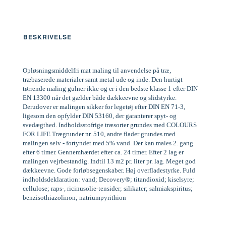
BESKRIVELSE
Opløsningsmiddelfri mat maling til anvendelse på træ,
træbaserede materialer samt metal ude og inde. Den hurtigt
tørrende maling gulner ikke og er i den bedste klasse 1 efter DIN
EN 13300 når det gælder både dækkeevne og slidstyrke.
Derudover er malingen sikker for legetøj efter DIN EN 71-3,
ligesom den opfylder DIN 53160, der garanterer spyt- og
svedægthed. Indholdsstofrige træsorter grundes med COLOURS
FOR LIFE Trægrunder nr. 510, andre flader grundes med
malingen selv - fortyndet med 5% vand. Der kan males 2. gang
efter 6 timer. Gennemhærdet efter ca. 24 timer. Efter 2 lag er
malingen vejrbestandig. Indtil 13 m2 pr. liter pr. lag. Meget god
dækkeevne. Gode forløbsegenskaber. Høj overfladestyrke. Fuld
indholdsdeklaration: vand; Decovery®; titandioxid; kiselsyre;
cellulose; raps-, ricinusolie-tensider; silikater; salmiakspiritus;
benzisothiazolinon; natriumpyrithion