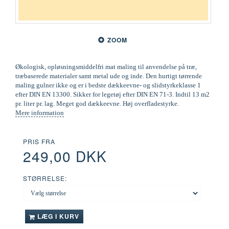
ZOOM
Økologisk, opløsningsmiddelfri mat maling til anvendelse på træ,
træbaserede materialer samt metal ude og inde. Den hurtigt tørrende
maling gulner ikke og er i bedste dækkeevne- og slidstyrkeklasse 1
efter DIN EN 13300. Sikker for legetøj efter DIN EN 71-3. Indtil 13 m2
pr. liter pr. lag. Meget god dækkeevne. Høj overfladestyrke.
Mere information
PRIS FRA
249,00 DKK
STØRRELSE:
LÆG I KURV