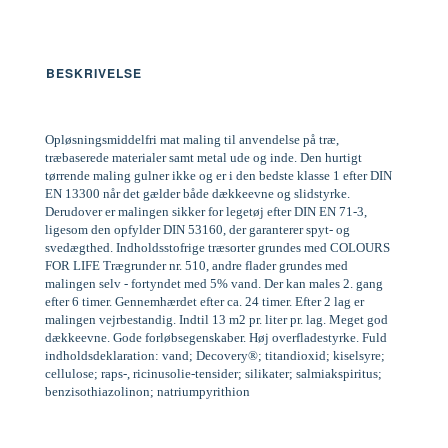
BESKRIVELSE
Opløsningsmiddelfri mat maling til anvendelse på træ,
træbaserede materialer samt metal ude og inde. Den hurtigt
tørrende maling gulner ikke og er i den bedste klasse 1 efter DIN
EN 13300 når det gælder både dækkeevne og slidstyrke.
Derudover er malingen sikker for legetøj efter DIN EN 71-3,
ligesom den opfylder DIN 53160, der garanterer spyt- og
svedægthed. Indholdsstofrige træsorter grundes med COLOURS
FOR LIFE Trægrunder nr. 510, andre flader grundes med
malingen selv - fortyndet med 5% vand. Der kan males 2. gang
efter 6 timer. Gennemhærdet efter ca. 24 timer. Efter 2 lag er
malingen vejrbestandig. Indtil 13 m2 pr. liter pr. lag. Meget god
dækkeevne. Gode forløbsegenskaber. Høj overfladestyrke. Fuld
indholdsdeklaration: vand; Decovery®; titandioxid; kiselsyre;
cellulose; raps-, ricinusolie-tensider; silikater; salmiakspiritus;
benzisothiazolinon; natriumpyrithion