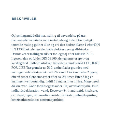
BESKRIVELSE
Opløsningsmiddelfri mat maling til anvendelse på træ,
træbaserede materialer samt metal ude og inde. Den hurtigt
tørrende maling gulner ikke og er i den bedste klasse 1 efter DIN
EN 13300 når det gælder både dækkeevne og slidstyrke.
Derudover er malingen sikker for legetøj efter DIN EN 71-3,
ligesom den opfylder DIN 53160, der garanterer spyt- og
svedægthed. Indholdsstofrige træsorter grundes med COLOURS
FOR LIFE Trægrunder nr. 510, andre flader grundes med
malingen selv - fortyndet med 5% vand. Der kan males 2. gang
efter 6 timer. Gennemhærdet efter ca. 24 timer. Efter 2 lag er
malingen vejrbestandig. Indtil 13 m2 pr. liter pr. lag. Meget god
dækkeevne. Gode forløbsegenskaber. Høj overfladestyrke. Fuld
indholdsdeklaration: vand; Decovery®; titandioxid; kiselsyre;
cellulose; raps-, ricinusolie-tensider; silikater; salmiakspiritus;
benzisothiazolinon; natriumpyrithion