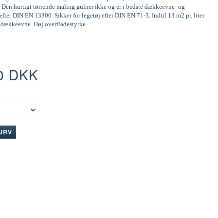
 Den hurtigt tørrende maling gulner ikke og er i bedste dækkeevne- og
efter DIN EN 13300. Sikker for legetøj efter DIN EN 71-3. Indtil 13 m2 pr. liter
d dækkeevne. Høj overfladestyrke.
0 DKK
:
KURV