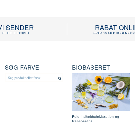
VI SENDER
RABAT ONL
TIL HELE LANDET
SPAR 5% MED KODEN Onlin
SØG FARVE
BIOBASERET
Fuld indholdsdeklaration og
transparens