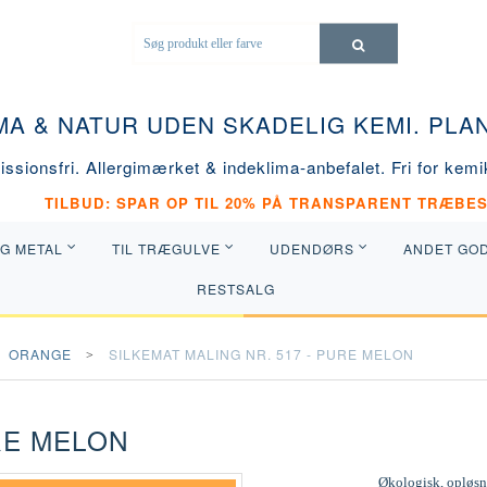
MA & NATUR UDEN SKADELIG KEMI. PL
ssionsfri. Allergimærket & indeklima-anbefalet. Fri for kemik
TILBUD: SPAR OP TIL 20% PÅ TRANSPARENT TRÆBES
OG METAL
TIL TRÆGULVE
UDENDØRS
ANDET GO
RESTSALG
ORANGE
SILKEMAT MALING NR. 517 - PURE MELON
RE MELON
Økologisk, opløsni