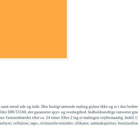
 samt metal ude og inde. Den hurtigt tørrende maling gulner ikke og er i den beds
fylder DIN 53160, der garanterer spyt- og svedægthed. Indholdsstofrige træsorter
r. Gennemhærdet efter ca. 24 timer. Efter 2 lag er malingen vejrbestandig. Indtil 
syre; cellulose; raps-, ricinusolie-tensider; silikater; salmiakspiritus; benzisoth