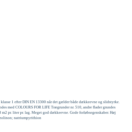
te klasse 1 efter DIN EN 13300 når det gælder både dækkeevne og slidstyrke.
 grundes med COLOURS FOR LIFE Trægrunder nr. 510, andre flader grundes
13 m2 pr. liter pr. lag. Meget god dækkeevne. Gode forløbsegenskaber. Høj
iazolinon; natriumpyrithion