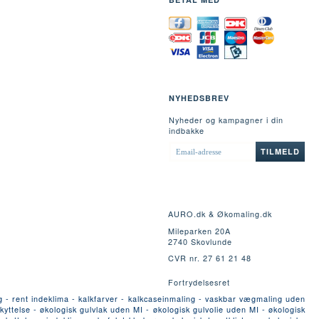
NYHEDSBREV
Nyheder og kampagner i din
indbakke
EMAIL-
TILMELD
ADRESSE
AURO.dk & Økomaling.dk
Mileparken 20A
2740 Skovlunde
CVR nr. 27 61 21 48
Fortrydelsesret
g - rent indeklima - kalkfarver - kalkcaseinmaling - vaskbar vægmaling uden
yttelse - økologisk gulvlak uden MI - økologisk gulvolie uden MI - økologisk