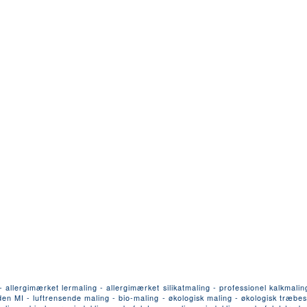
llergimærket lermaling - allergimærket silikatmaling - professionel kalkmalin
n MI - luftrensende maling - bio-maling - økologisk maling - økologisk træbesk