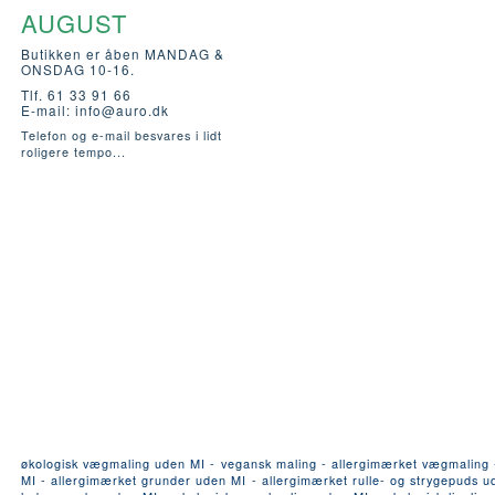
AUGUST
Butikken er åben MANDAG &
ONSDAG 10-16.
Tlf. 61 33 91 66
E-mail:
info@auro.dk
Telefon og e-mail besvares i lidt
roligere tempo...
økologisk vægmaling uden MI - vegansk maling - allergimærket vægmaling - a
MI - allergimærket grunder uden MI - allergimærket rulle- og strygepuds ude