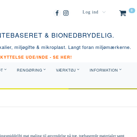
0
Log ind
ANTEBASERET & BIONEDBRYDELIG.
alier, miljøgifte & mikroplast. Langt foran miljømærkerne.
KYTTELSE UDE/INDE - SE HER!
DT
RENGØRING
VÆRKTØJ
INFORMATION
ngsmiddelfri mat maling til anvendelse på træ, træbaserede materialer samt