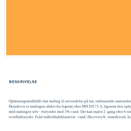
BESKRIVELSE
Opløsningsmiddelfri mat maling til anvendelse på træ, træbaserede materialer
Derudover er malingen sikker for legetøj efter DIN EN 71-3, ligesom den op
med malingen selv - fortyndet med 5% vand. Der kan males 2. gang efter 6 time
overfladestyrke. Fuld indholdsdeklaration: vand; Decovery®; titandioxid; kisel