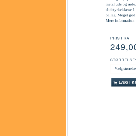
metal ude og inde.
slidstyrkeklasse 1 
pr. lag. Meget go
Mere information
PRIS FRA
249,0
STØRRELSE
LÆG I 