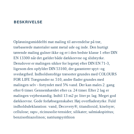
BESKRIVELSE
Opløsningsmiddelfri mat maling til anvendelse på træ,
træbaserede materialer samt metal ude og inde. Den hurtigt
tørrende maling gulner ikke og er i den bedste klasse 1 efter DIN
EN 13300 når det gælder både dækkeevne og slidstyrke.
Derudover er malingen sikker for legetøj efter DIN EN 71-3,
ligesom den opfylder DIN 53160, der garanterer spyt- og
svedægthed. Indholdsstofrige træsorter grundes med COLOURS
FOR LIFE Trægrunder nr. 510, andre flader grundes med
malingen selv - fortyndet med 5% vand. Der kan males 2. gang
efter 6 timer. Gennemhærdet efter ca. 24 timer. Efter 2 lag er
malingen vejrbestandig. Indtil 13 m2 pr. liter pr. lag. Meget god
dækkeevne. Gode forløbsegenskaber. Høj overfladestyrke. Fuld
indholdsdeklaration: vand; Decovery®; titandioxid; kiselsyre;
cellulose; raps-, ricinusolie-tensider; silikater; salmiakspiritus;
benzisothiazolinon; natriumpyrithion