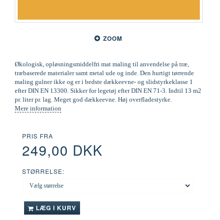
ZOOM
Økologisk, opløsningsmiddelfri mat maling til anvendelse på træ,
træbaserede materialer samt metal ude og inde. Den hurtigt tørrende
maling gulner ikke og er i bedste dækkeevne- og slidstyrkeklasse 1
efter DIN EN 13300. Sikker for legetøj efter DIN EN 71-3. Indtil 13 m2
pr. liter pr. lag. Meget god dækkeevne. Høj overfladestyrke.
Mere information
PRIS FRA
249,00 DKK
STØRRELSE:
LÆG I KURV