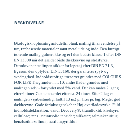
BESKRIVELSE
Økologisk, opløsningsmiddelfri blank maling til anvendelse på
træ, træbaserede materialer samt metal ude og inde. Den hurtigt
tørrende maling gulner ikke og er i den bedste klasse 1 efter DIN
EN 13300 når det gælder både dækkeevne og slidstyrke.
Derudover er malingen sikker for legetøj efter DIN EN 71-3,
ligesom den opfylder DIN 53160, der garanterer spyt- og
svedægthed. Indholdsstofrige træsorter grundes med COLOURS
FOR LIFE Trægrunder nr. 510, andre flader grundes med
malingen selv - fortyndet med 5% vand. Der kan males 2. gang
efter 6 timer. Gennemhærdet efter ca. 24 timer. Efter 2 lag er
malingen vejrbestandig. Indtil 13 m2 pr. liter pr. lag. Meget god
dækkeevne. Gode forløbsegenskaber. Høj overfladestyrke. Fuld
indholdsdeklaration: vand; Decovery®; titandioxid; kiselsyre;
cellulose; raps-, ricinusolie-tensider; silikater; salmiakspiritus;
benzisothiazolinon; natriumpyrithion