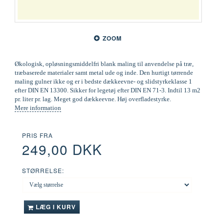
ZOOM
Økologisk, opløsningsmiddelfri blank maling til anvendelse på træ,
træbaserede materialer samt metal ude og inde. Den hurtigt tørrende
maling gulner ikke og er i bedste dækkeevne- og slidstyrkeklasse 1
efter DIN EN 13300. Sikker for legetøj efter DIN EN 71-3. Indtil 13 m2
pr. liter pr. lag. Meget god dækkeevne. Høj overfladestyrke.
Mere information
PRIS FRA
249,00 DKK
STØRRELSE:
LÆG I KURV