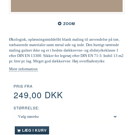
ZOOM
Økologisk, opløsningsmiddelfri blank maling til anvendelse på træ,
træbaserede materialer samt metal ude og inde. Den hurtigt tørrende
maling gulner ikke og er i bedste dækkeevne- og slidstyrkeklasse 1
efter DIN EN 13300. Sikker for legetøj efter DIN EN 71-3. Indtil 13 m2
pr. liter pr. lag. Meget god dækkeevne. Høj overfladestyrke.
Mere information
PRIS FRA
249,00 DKK
STØRRELSE:
LÆG I KURV