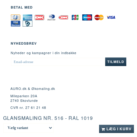
BETAL MED
NYHEDSBREV
Nyheder og kampagner i din indbakke
EMAIL-
TILMELD
ADRESSE
AURO.dk & Økomaling.dk
Mileparken 20A
2740 Skovlunde
CVR nr. 27 61 21 48
GLANSMALING NR. 516 - RAL 1019
Fortrydelsesret
LÆG I KURV