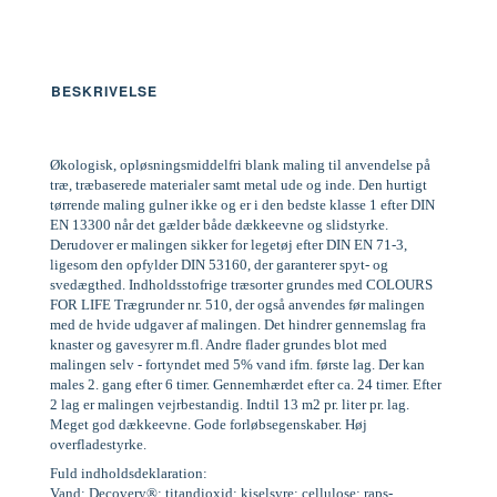
BESKRIVELSE
Økologisk, opløsningsmiddelfri blank maling til anvendelse på
træ, træbaserede materialer samt metal ude og inde. Den hurtigt
tørrende maling gulner ikke og er i den bedste klasse 1 efter DIN
EN 13300 når det gælder både dækkeevne og slidstyrke.
Derudover er malingen sikker for legetøj efter DIN EN 71-3,
ligesom den opfylder DIN 53160, der garanterer spyt- og
svedægthed. Indholdsstofrige træsorter grundes med COLOURS
FOR LIFE Trægrunder nr. 510, der også anvendes før malingen
med de hvide udgaver af malingen. Det hindrer gennemslag fra
knaster og gavesyrer m.fl. Andre flader grundes blot med
malingen selv - fortyndet med 5% vand ifm. første lag. Der kan
males 2. gang efter 6 timer. Gennemhærdet efter ca. 24 timer. Efter
2 lag er malingen vejrbestandig. Indtil 13 m2 pr. liter pr. lag.
Meget god dækkeevne. Gode forløbsegenskaber. Høj
overfladestyrke.
Fuld indholdsdeklaration:
Vand; Decovery®; titandioxid; kiselsyre; cellulose; raps-,