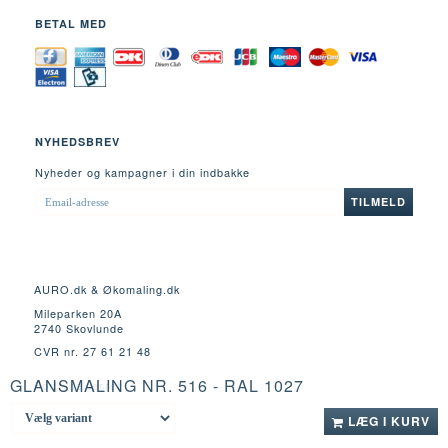
BETAL MED
NYHEDSBREV
Nyheder og kampagner i din indbakke
EMAIL-
TILMELD
ADRESSE
AURO.dk & Økomaling.dk
Mileparken 20A
2740 Skovlunde
CVR nr. 27 61 21 48
GLANSMALING NR. 516 - RAL 1027
Fortrydelsesret
LÆG I KURV