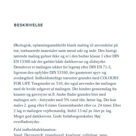
BESKRIVELSE
Økologisk, opløsningsmiddelfri blank maling til anvendelse på
træ, træbaserede materialer samt metal ude og inde. Den hurtigt
tørrende maling gulner ikke og er i den bedste klasse 1 efter DIN
EN 13300 når det gælder både dækkeevne og slidstyrke.
Derudover er malingen sikker for legetøj efter DIN EN 71-3,
ligesom den opfylder DIN 53160, der garanterer spyt- og
svedægthed. Indholdsstofrige træsorter grundes med COLOURS
FOR LIFE Trægrunder nr. 510, der også anvendes før malingen
med de hvide udgaver af malingen. Det hindrer gennemslag fra
knaster og gavesyrer m.fl. Andre flader grundes blot med
malingen selv - fortyndet med 5% vand ifm. første lag. Der kan
males 2. gang efter 6 timer. Gennemhærdet efter ca. 24 timer. Efter
2 lag er malingen vejrbestandig. Indtil 13 m2 pr. liter pr. lag.
Meget god dækkeevne. Gode forløbsegenskaber. Høj
overfladestyrke.
Fuld indholdsdeklaration:
Vand; Decovery®; titandioxid; kiselsyre; cellulose; raps-,