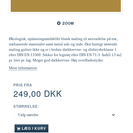
ZOOM
Økologisk, opløsningsmiddelfri blank maling til anvendelse på træ,
træbaserede materialer samt metal ude og inde. Den hurtigt tørrende
maling gulner ikke og er i bedste dækkeevne- og slidstyrkeklasse 1
efter DIN EN 13300. Sikker for legetøj efter DIN EN 71-3. Indtil 13 m2
pr. liter pr. lag. Meget god dækkeevne. Høj overfladestyrke.
Mere information
PRIS FRA
249,00 DKK
STØRRELSE:
LÆG I KURV