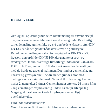
BESKRIVELSE
Økologisk, opløsningsmiddelfri blank maling til anvendelse på
træ, træbaserede materialer samt metal ude og inde. Den hurtigt
tørrende maling gulner ikke og er i den bedste klasse 1 efter DIN
EN 13300 når det gælder både dækkeevne og slidstyrke.
Derudover er malingen sikker for legetøj efter DIN EN 71-3,
ligesom den opfylder DIN 53160, der garanterer spyt- og
svedægthed. Indholdsstofrige træsorter grundes med COLOURS
FOR LIFE Trægrunder nr. 510, der også anvendes før malingen
med de hvide udgaver af malingen. Det hindrer gennemslag fra
knaster og gavesyrer m.fl. Andre flader grundes blot med
malingen selv - fortyndet med 5% vand ifm. første lag. Der kan
males 2. gang efter 6 timer. Gennemhærdet efter ca. 24 timer. Efter
2 lag er malingen vejrbestandig. Indtil 13 m2 pr. liter pr. lag.
Meget god dækkeevne. Gode forløbsegenskaber. Høj
overfladestyrke.
Fuld indholdsdeklaration:
Vand; Decovery®; titandioxid; kiselsyre; cellulose; raps-,