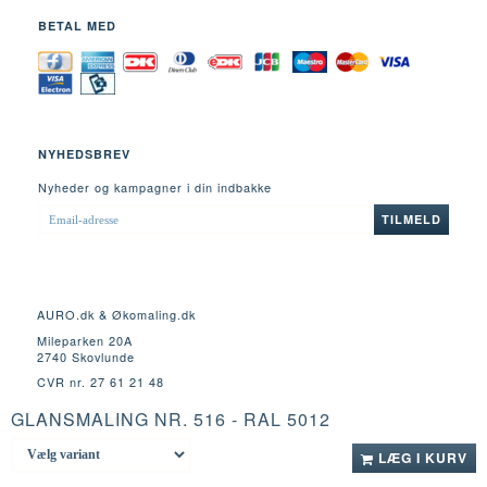
BETAL MED
NYHEDSBREV
Nyheder og kampagner i din indbakke
EMAIL-
TILMELD
ADRESSE
AURO.dk & Økomaling.dk
Mileparken 20A
2740 Skovlunde
CVR nr. 27 61 21 48
GLANSMALING NR. 516 - RAL 5012
Fortrydelsesret
LÆG I KURV