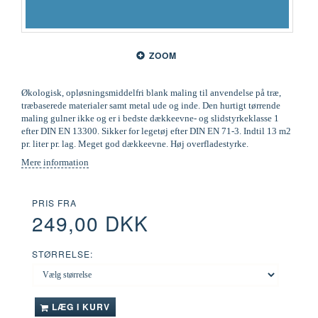
ZOOM
Økologisk, opløsningsmiddelfri blank maling til anvendelse på træ,
træbaserede materialer samt metal ude og inde. Den hurtigt tørrende
maling gulner ikke og er i bedste dækkeevne- og slidstyrkeklasse 1
efter DIN EN 13300. Sikker for legetøj efter DIN EN 71-3. Indtil 13 m2
pr. liter pr. lag. Meget god dækkeevne. Høj overfladestyrke.
Mere information
PRIS FRA
249,00 DKK
STØRRELSE:
LÆG I KURV