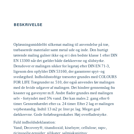
BESKRIVELSE
Opløsningsmiddelfri silkemat maling til anvendelse på træ,
træbaserede materialer samt metal ude og inde. Den hurtigt
tørrende maling gulner ikke og er i den bedste klasse 1 efter DIN
EN 13300 når det gælder både dækkeevne og slidstyrke.
Derudover er malingen sikker for legetøj efter DIN EN 71-3,
ligesom den opfylder DIN 53160, der garanterer spyt- og
svedægthed. Indholdsstofrige træsorter grundes med COLOURS
FOR LIFE Trægrunder nr. 510, der også anvendes før malingen
med de hvide udgaver af malingen. Det hindrer gennemslag fra
knaster og gavesyrer m.fl. Andre flader grundes med malingen
selv - fortyndet med 5% vand. Der kan males 2. gang efter 6
timer. Gennemhærdet efter ca. 24 timer. Efter 2 lag er malingen
vejrbestandig. Indtil 13 m2 pr. liter pr. lag. Meget god
dækkeevne. Gode forløbsegenskaber. Høj overfladestyrke.
Fuld indholdsdeklaration:
Vand; Decovery®; titandioxid; kiselsyre; cellulose; raps-,
ricinusolie-tensider; silikater; salmiakspiritus;