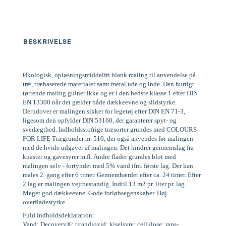
BESKRIVELSE
Økologisk, opløsningsmiddelfri blank maling til anvendelse på
træ, træbaserede materialer samt metal ude og inde. Den hurtigt
tørrende maling gulner ikke og er i den bedste klasse 1 efter DIN
EN 13300 når det gælder både dækkeevne og slidstyrke.
Derudover er malingen sikker for legetøj efter DIN EN 71-3,
ligesom den opfylder DIN 53160, der garanterer spyt- og
svedægthed. Indholdsstofrige træsorter grundes med COLOURS
FOR LIFE Trægrunder nr. 510, der også anvendes før malingen
med de hvide udgaver af malingen. Det hindrer gennemslag fra
knaster og gavesyrer m.fl. Andre flader grundes blot med
malingen selv - fortyndet med 5% vand ifm. første lag. Der kan
males 2. gang efter 6 timer. Gennemhærdet efter ca. 24 timer. Efter
2 lag er malingen vejrbestandig. Indtil 13 m2 pr. liter pr. lag.
Meget god dækkeevne. Gode forløbsegenskaber. Høj
overfladestyrke.
Fuld indholdsdeklaration:
Vand; Decovery®; titandioxid; kiselsyre; cellulose; raps-,