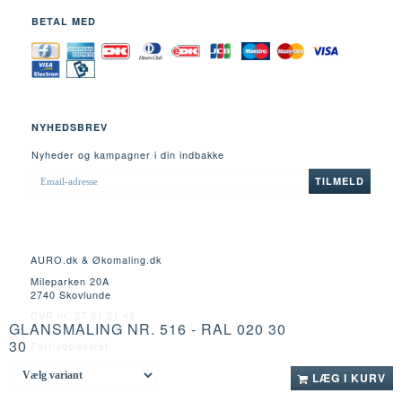
BETAL MED
NYHEDSBREV
Nyheder og kampagner i din indbakke
EMAIL-
TILMELD
ADRESSE
AURO.dk & Økomaling.dk
Mileparken 20A
2740 Skovlunde
CVR nr. 27 61 21 48
GLANSMALING NR. 516 - RAL 020 30
30
Fortrydelsesret
LÆG I KURV