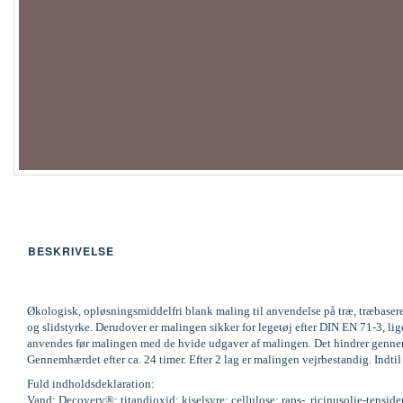
BESKRIVELSE
Økologisk, opløsningsmiddelfri blank maling til anvendelse på træ, træbaser
og slidstyrke. Derudover er malingen sikker for legetøj efter DIN EN 71-3,
anvendes før malingen med de hvide udgaver af malingen. Det hindrer gennemsl
Gennemhærdet efter ca. 24 timer. Efter 2 lag er malingen vejrbestandig. Indti
Fuld indholdsdeklaration:
Vand; Decovery®; titandioxid; kiselsyre; cellulose; raps-, ricinusolie-tenside