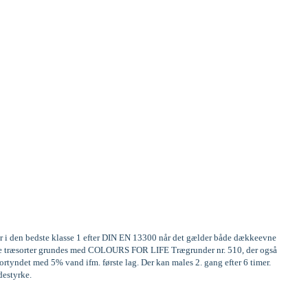
er i den bedste klasse 1 efter DIN EN 13300 når det gælder både dækkeevne
frige træsorter grundes med COLOURS FOR LIFE Trægrunder nr. 510, der også
rtyndet med 5% vand ifm. første lag. Der kan males 2. gang efter 6 timer.
destyrke.