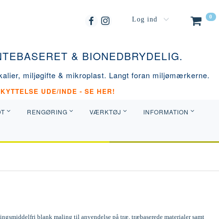
0
Log ind
ANTEBASERET & BIONEDBRYDELIG.
alier, miljøgifte & mikroplast. Langt foran miljømærkerne.
KYTTELSE UDE/INDE - SE HER!
DT
RENGØRING
VÆRKTØJ
INFORMATION
ngsmiddelfri blank maling til anvendelse på træ, træbaserede materialer samt