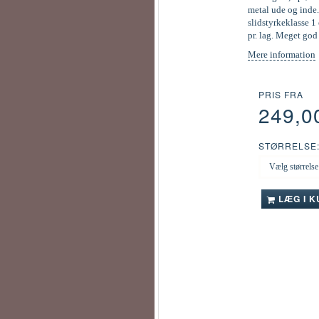
metal ude og inde.
slidstyrkeklasse 1 
pr. lag. Meget go
Mere information
PRIS FRA
249,0
STØRRELSE
LÆG I 