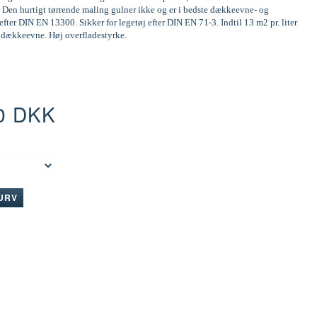
 Den hurtigt tørrende maling gulner ikke og er i bedste dækkeevne- og
efter DIN EN 13300. Sikker for legetøj efter DIN EN 71-3. Indtil 13 m2 pr. liter
d dækkeevne. Høj overfladestyrke.
0 DKK
:
KURV