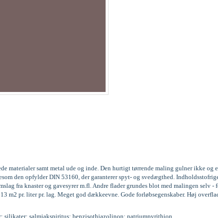
ede materialer samt metal ude og inde. Den hurtigt tørrende maling gulner ikke og 
 ligesom den opfylder DIN 53160, der garanterer spyt- og svedægthed. Indholdssto
ag fra knaster og gavesyrer m.fl. Andre flader grundes blot med malingen selv - fo
l 13 m2 pr. liter pr. lag. Meget god dækkeevne. Gode forløbsegenskaber. Høj overfla
r; silikater; salmiakspiritus; benzisothiazolinon; natriumpyrithion