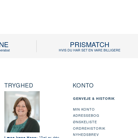
INE
PRISMATCH
erabat
HVIS DU HAR SET EN VARE BILLIGERE
TRYGHED
KONTO
GENVEJE & HISTORIK
MIN KONTO
ADRESSEBOG
ØNSKELISTE
ORDREHISTORIK
NYHEDSBREV
"Det er dén
Læge Irene Hage: