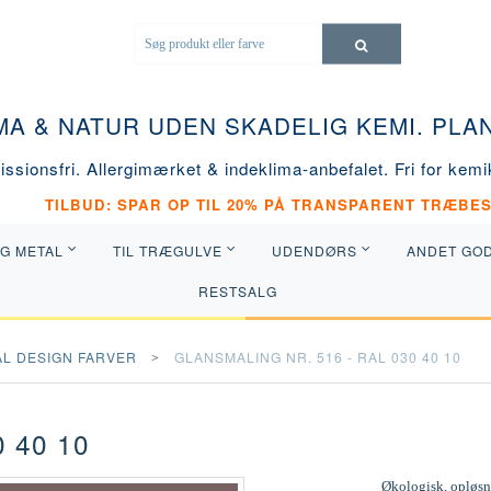
MA & NATUR UDEN SKADELIG KEMI. PL
ssionsfri. Allergimærket & indeklima-anbefalet. Fri for kemik
TILBUD: SPAR OP TIL 20% PÅ TRANSPARENT TRÆBES
OG METAL
TIL TRÆGULVE
UDENDØRS
ANDET GO
RESTSALG
AL DESIGN FARVER
GLANSMALING NR. 516 - RAL 030 40 10
 40 10
Økologisk, opløsni