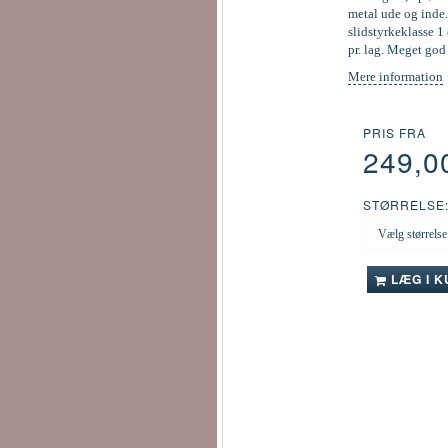
metal ude og inde.
slidstyrkeklasse 1 
pr. lag. Meget go
Mere information
PRIS FRA
249,0
STØRRELSE
LÆG I 