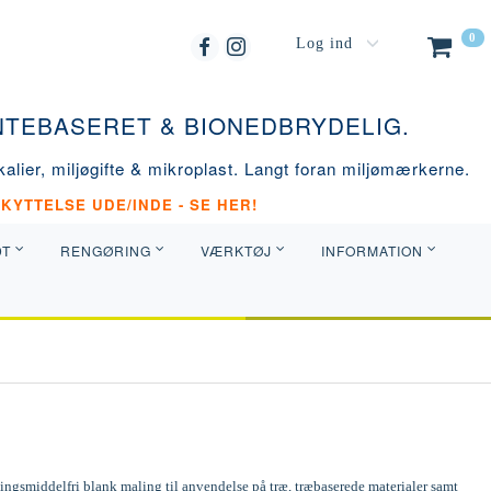
0
Log ind
ANTEBASERET & BIONEDBRYDELIG.
alier, miljøgifte & mikroplast. Langt foran miljømærkerne.
KYTTELSE UDE/INDE - SE HER!
DT
RENGØRING
VÆRKTØJ
INFORMATION
ngsmiddelfri blank maling til anvendelse på træ, træbaserede materialer samt