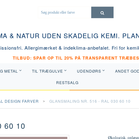
MA & NATUR UDEN SKADELIG KEMI. PL
ssionsfri. Allergimærket & indeklima-anbefalet. Fri for kemik
TILBUD: SPAR OP TIL 20% PÅ TRANSPARENT TRÆBES
OG METAL
TIL TRÆGULVE
UDENDØRS
ANDET GO
RESTSALG
AL DESIGN FARVER
GLANSMALING NR. 516 - RAL 030 60 10
 60 10
Økologisk, opløsni