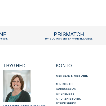
INE
PRISMATCH
erabat
HVIS DU HAR SET EN VARE BILLIGERE
TRYGHED
KONTO
GENVEJE & HISTORIK
MIN KONTO
ADRESSEBOG
ØNSKELISTE
ORDREHISTORIK
NYHEDSBREV
"Det er dén
Læge Irene Hage: