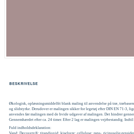
BESKRIVELSE
Økologisk, opløsningsmiddelfri blank maling til anvendelse på træ, træbaser
og slidstyrke. Derudover er malingen sikker for legetøj efter DIN EN 71-3,
anvendes før malingen med de hvide udgaver af malingen. Det hindrer gennemsl
Gennemhærdet efter ca. 24 timer. Efter 2 lag er malingen vejrbestandig. Indti
Fuld indholdsdeklaration:
Vand; Decovery®; titandioxid; kiselsyre; cellulose; raps-, ricinusolie-tenside