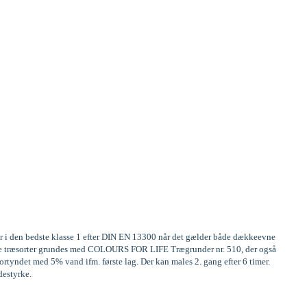
er i den bedste klasse 1 efter DIN EN 13300 når det gælder både dækkeevne
frige træsorter grundes med COLOURS FOR LIFE Trægrunder nr. 510, der også
rtyndet med 5% vand ifm. første lag. Der kan males 2. gang efter 6 timer.
destyrke.