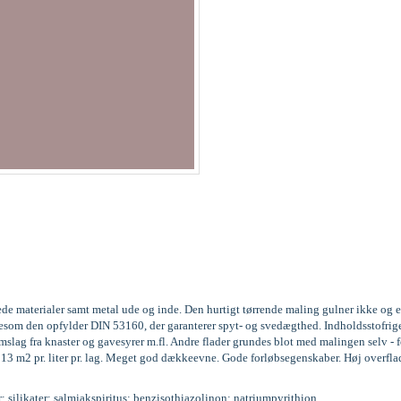
ede materialer samt metal ude og inde. Den hurtigt tørrende maling gulner ikke og 
 ligesom den opfylder DIN 53160, der garanterer spyt- og svedægthed. Indholdssto
ag fra knaster og gavesyrer m.fl. Andre flader grundes blot med malingen selv - fo
l 13 m2 pr. liter pr. lag. Meget god dækkeevne. Gode forløbsegenskaber. Høj overfla
r; silikater; salmiakspiritus; benzisothiazolinon; natriumpyrithion