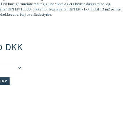
 Den hurtigt tørrende maling gulner ikke og er i bedste dækkeevne- og
efter DIN EN 13300. Sikker for legetøj efter DIN EN 71-3. Indtil 13 m2 pr. liter
d dækkeevne. Høj overfladestyrke.
0 DKK
:
KURV