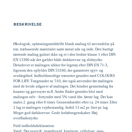
BESKRIVELSE
Økologisk, opløsningsmiddelfri blank maling til anvendelse på
træ, træbaserede materialer samt metal ude og inde. Den hurtigt
tørrende maling gulner ikke og er i den bedste klasse 1 efter DIN
EN 13300 når det gælder både dækkeevne og slidstyrke.
Derudover er malingen sikker for legetøj efter DIN EN 71-3,
ligesom den opfylder DIN 53160, der garanterer spyt- og
svedægthed. Indholdsstofrige træsorter grundes med COLOURS
FOR LIFE Trægrunder nr. 510, der også anvendes før malingen
med de hvide udgaver af malingen. Det hindrer gennemslag fra
knaster og gavesyrer m.fl. Andre flader grundes blot med
malingen selv - fortyndet med 5% vand ifm. første lag. Der kan
males 2. gang efter 6 timer. Gennemhærdet efter ca. 24 timer. Efter
2 lag er malingen vejrbestandig. Indtil 13 m2 pr. liter pr. lag.
Meget god dækkeevne. Gode forløbsegenskaber. Høj
overfladestyrke.
Fuld indholdsdeklaration:
Vand; Decovery®; titandioxid; kiselsyre; cellulose; raps-,