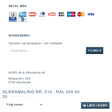
BETAL MED
NYHEDSBREV
Nyheder og kampagner i din indbakke
EMAIL-
TILMELD
ADRESSE
AURO.dk & Økomaling.dk
Mileparken 20A
2740 Skovlunde
CVR nr. 27 61 21 48
GLANSMALING NR. 516 - RAL 030 60
20
Fortrydelsesret
LÆG I KURV