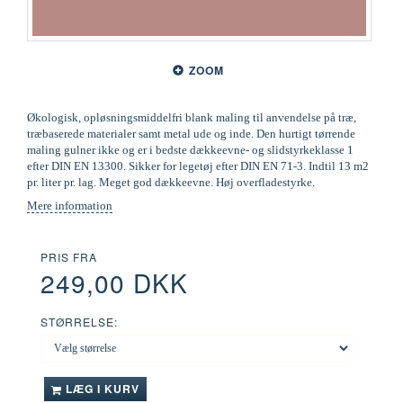
ZOOM
Økologisk, opløsningsmiddelfri blank maling til anvendelse på træ,
træbaserede materialer samt metal ude og inde. Den hurtigt tørrende
maling gulner ikke og er i bedste dækkeevne- og slidstyrkeklasse 1
efter DIN EN 13300. Sikker for legetøj efter DIN EN 71-3. Indtil 13 m2
pr. liter pr. lag. Meget god dækkeevne. Høj overfladestyrke.
Mere information
PRIS FRA
249,00 DKK
STØRRELSE:
LÆG I KURV