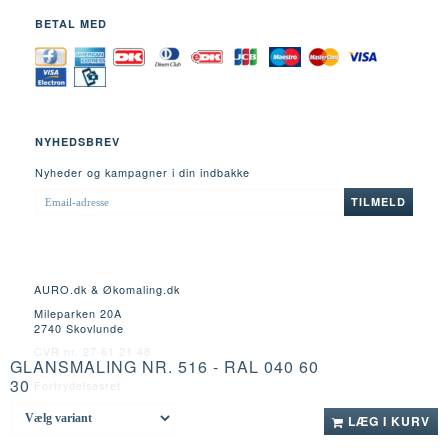
BETAL MED
NYHEDSBREV
Nyheder og kampagner i din indbakke
EMAIL-
TILMELD
ADRESSE
AURO.dk & Økomaling.dk
Mileparken 20A
2740 Skovlunde
CVR nr. 27 61 21 48
GLANSMALING NR. 516 - RAL 040 60
30
Fortrydelsesret
LÆG I KURV