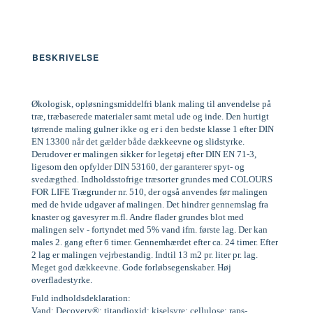
BESKRIVELSE
Økologisk, opløsningsmiddelfri blank maling til anvendelse på
træ, træbaserede materialer samt metal ude og inde. Den hurtigt
tørrende maling gulner ikke og er i den bedste klasse 1 efter DIN
EN 13300 når det gælder både dækkeevne og slidstyrke.
Derudover er malingen sikker for legetøj efter DIN EN 71-3,
ligesom den opfylder DIN 53160, der garanterer spyt- og
svedægthed. Indholdsstofrige træsorter grundes med COLOURS
FOR LIFE Trægrunder nr. 510, der også anvendes før malingen
med de hvide udgaver af malingen. Det hindrer gennemslag fra
knaster og gavesyrer m.fl. Andre flader grundes blot med
malingen selv - fortyndet med 5% vand ifm. første lag. Der kan
males 2. gang efter 6 timer. Gennemhærdet efter ca. 24 timer. Efter
2 lag er malingen vejrbestandig. Indtil 13 m2 pr. liter pr. lag.
Meget god dækkeevne. Gode forløbsegenskaber. Høj
overfladestyrke.
Fuld indholdsdeklaration:
Vand; Decovery®; titandioxid; kiselsyre; cellulose; raps-,