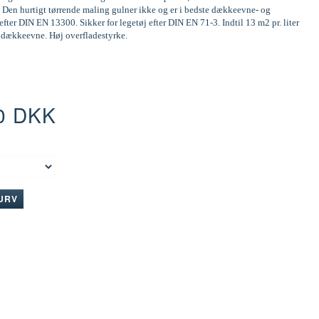
 Den hurtigt tørrende maling gulner ikke og er i bedste dækkeevne- og
efter DIN EN 13300. Sikker for legetøj efter DIN EN 71-3. Indtil 13 m2 pr. liter
d dækkeevne. Høj overfladestyrke.
0 DKK
:
KURV