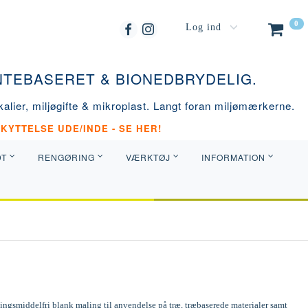
0
Log ind
ANTEBASERET & BIONEDBRYDELIG.
alier, miljøgifte & mikroplast. Langt foran miljømærkerne.
KYTTELSE UDE/INDE - SE HER!
DT
RENGØRING
VÆRKTØJ
INFORMATION
ngsmiddelfri blank maling til anvendelse på træ, træbaserede materialer samt