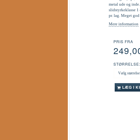
metal ude og inde.
slidstyrkeklasse 1 
pr. lag. Meget go
Mere information
PRIS FRA
249,0
STØRRELSE
LÆG I 