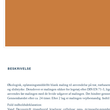
BESKRIVELSE
Økologisk, opløsningsmiddelfri blank maling til anvendelse på træ, træbaser
og slidstyrke. Derudover er malingen sikker for legetøj efter DIN EN 71-3,
anvendes før malingen med de hvide udgaver af malingen. Det hindrer gennemsl
Gennemhærdet efter ca. 24 timer. Efter 2 lag er malingen vejrbestandig. Indti
Fuld indholdsdeklaration:
Vand; Decovery®; titandioxid; kiselsyre; cellulose; raps-, ricinusolie-tenside