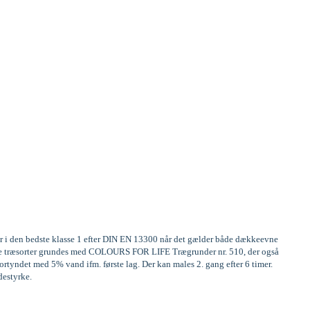
er i den bedste klasse 1 efter DIN EN 13300 når det gælder både dækkeevne
frige træsorter grundes med COLOURS FOR LIFE Trægrunder nr. 510, der også
rtyndet med 5% vand ifm. første lag. Der kan males 2. gang efter 6 timer.
destyrke.