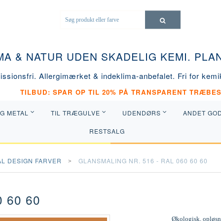
MA & NATUR UDEN SKADELIG KEMI. PL
ssionsfri. Allergimærket & indeklima-anbefalet. Fri for kemik
TILBUD: SPAR OP TIL 20% PÅ TRANSPARENT TRÆBES
OG METAL
TIL TRÆGULVE
UDENDØRS
ANDET GO
RESTSALG
AL DESIGN FARVER
GLANSMALING NR. 516 - RAL 060 60 60
 60 60
Økologisk, opløsni