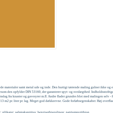
ede materialer samt metal ude og inde. Den hurtigt tørrende maling gulner ikke og 
 ligesom den opfylder DIN 53160, der garanterer spyt- og svedægthed. Indholdssto
ag fra knaster og gavesyrer m.fl. Andre flader grundes blot med malingen selv - fo
l 13 m2 pr. liter pr. lag. Meget god dækkeevne. Gode forløbsegenskaber. Høj overfla
r; silikater; salmiakspiritus; benzisothiazolinon; natriumpyrithion