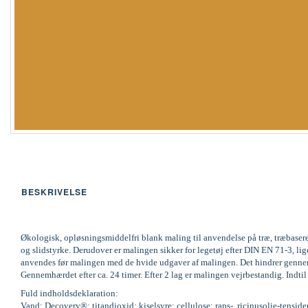
BESKRIVELSE
Økologisk, opløsningsmiddelfri blank maling til anvendelse på træ, træbaser
og slidstyrke. Derudover er malingen sikker for legetøj efter DIN EN 71-3,
anvendes før malingen med de hvide udgaver af malingen. Det hindrer gennemsl
Gennemhærdet efter ca. 24 timer. Efter 2 lag er malingen vejrbestandig. Indti
Fuld indholdsdeklaration:
Vand; Decovery®; titandioxid; kiselsyre; cellulose; raps-, ricinusolie-tenside