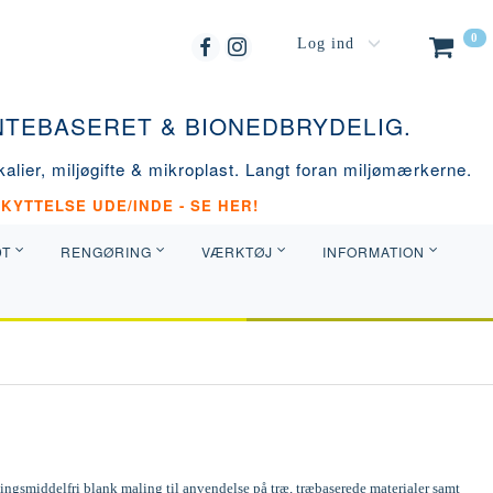
0
Log ind
ANTEBASERET & BIONEDBRYDELIG.
alier, miljøgifte & mikroplast. Langt foran miljømærkerne.
KYTTELSE UDE/INDE - SE HER!
DT
RENGØRING
VÆRKTØJ
INFORMATION
ngsmiddelfri blank maling til anvendelse på træ, træbaserede materialer samt