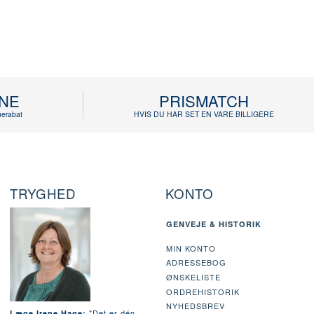
INE
PRISMATCH
erabat
HVIS DU HAR SET EN VARE BILLIGERE
TRYGHED
KONTO
GENVEJE & HISTORIK
MIN KONTO
ADRESSEBOG
ØNSKELISTE
ORDREHISTORIK
NYHEDSBREV
"Det er dén
Læge Irene Hage: