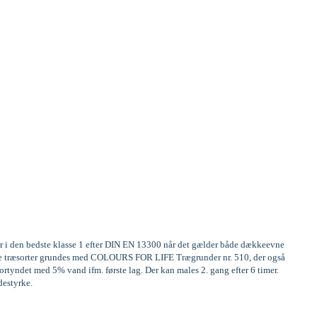
er i den bedste klasse 1 efter DIN EN 13300 når det gælder både dækkeevne
frige træsorter grundes med COLOURS FOR LIFE Trægrunder nr. 510, der også
rtyndet med 5% vand ifm. første lag. Der kan males 2. gang efter 6 timer.
destyrke.