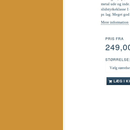
metal ude og inde.
slidstyrkeklasse 1 
pr. lag. Meget go
Mere information
PRIS FRA
249,0
STØRRELSE
LÆG I 