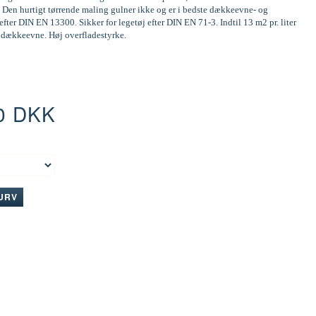
 Den hurtigt tørrende maling gulner ikke og er i bedste dækkeevne- og
efter DIN EN 13300. Sikker for legetøj efter DIN EN 71-3. Indtil 13 m2 pr. liter
d dækkeevne. Høj overfladestyrke.
0 DKK
:
KURV