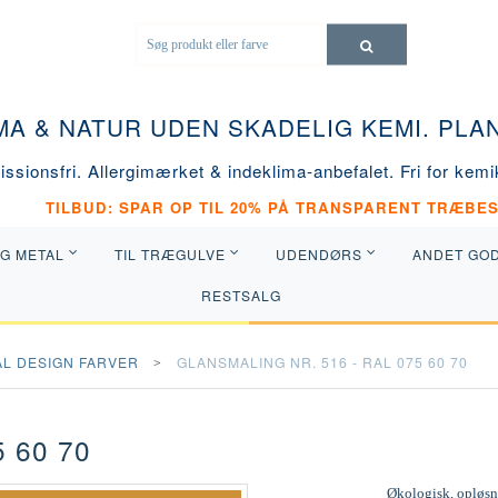
MA & NATUR UDEN SKADELIG KEMI. PL
ssionsfri. Allergimærket & indeklima-anbefalet. Fri for kemik
TILBUD: SPAR OP TIL 20% PÅ TRANSPARENT TRÆBES
OG METAL
TIL TRÆGULVE
UDENDØRS
ANDET GO
RESTSALG
AL DESIGN FARVER
GLANSMALING NR. 516 - RAL 075 60 70
 60 70
Økologisk, opløsni