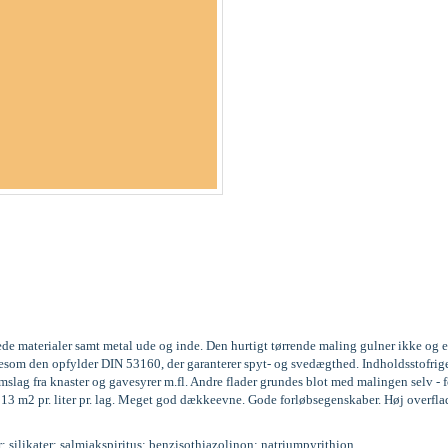
ede materialer samt metal ude og inde. Den hurtigt tørrende maling gulner ikke og 
 ligesom den opfylder DIN 53160, der garanterer spyt- og svedægthed. Indholdssto
ag fra knaster og gavesyrer m.fl. Andre flader grundes blot med malingen selv - fo
l 13 m2 pr. liter pr. lag. Meget god dækkeevne. Gode forløbsegenskaber. Høj overfla
r; silikater; salmiakspiritus; benzisothiazolinon; natriumpyrithion