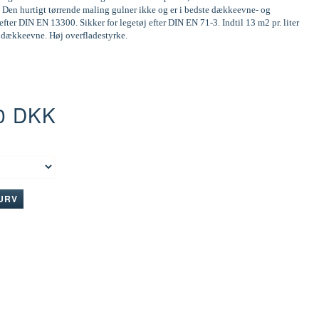
 Den hurtigt tørrende maling gulner ikke og er i bedste dækkeevne- og
efter DIN EN 13300. Sikker for legetøj efter DIN EN 71-3. Indtil 13 m2 pr. liter
d dækkeevne. Høj overfladestyrke.
0 DKK
:
KURV