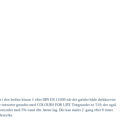
er i den bedste klasse 1 efter DIN EN 13300 når det gælder både dækkeevne
frige træsorter grundes med COLOURS FOR LIFE Trægrunder nr. 510, der også
rtyndet med 5% vand ifm. første lag. Der kan males 2. gang efter 6 timer.
destyrke.