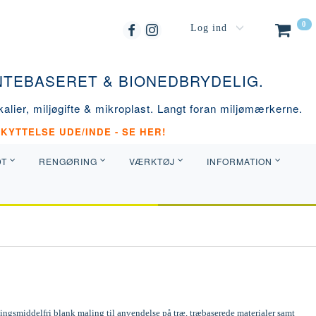
0
Log ind
ANTEBASERET & BIONEDBRYDELIG.
alier, miljøgifte & mikroplast. Langt foran miljømærkerne.
KYTTELSE UDE/INDE - SE HER!
DT
RENGØRING
VÆRKTØJ
INFORMATION
ngsmiddelfri blank maling til anvendelse på træ, træbaserede materialer samt