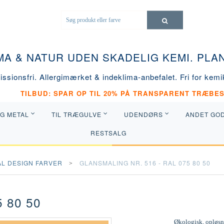
MA & NATUR UDEN SKADELIG KEMI. PL
ssionsfri. Allergimærket & indeklima-anbefalet. Fri for kemik
TILBUD: SPAR OP TIL 20% PÅ TRANSPARENT TRÆBES
OG METAL
TIL TRÆGULVE
UDENDØRS
ANDET GO
RESTSALG
AL DESIGN FARVER
GLANSMALING NR. 516 - RAL 075 80 50
 80 50
Økologisk, opløsni