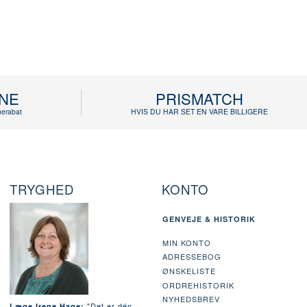
INE
PRISMATCH
erabat
HVIS DU HAR SET EN VARE BILLIGERE
TRYGHED
KONTO
GENVEJE & HISTORIK
MIN KONTO
ADRESSEBOG
ØNSKELISTE
ORDREHISTORIK
NYHEDSBREV
"Det er dén
Læge Irene Hage: