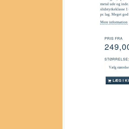
metal ude og inde.
slidstyrkeklasse 1 
pr. lag. Meget go
Mere information
PRIS FRA
249,0
STØRRELSE
LÆG I 