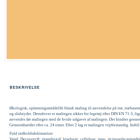
BESKRIVELSE
Økologisk, opløsningsmiddelfri blank maling til anvendelse på træ, træbaser
og slidstyrke. Derudover er malingen sikker for legetøj efter DIN EN 71-3,
anvendes før malingen med de hvide udgaver af malingen. Det hindrer gennemsl
Gennemhærdet efter ca. 24 timer. Efter 2 lag er malingen vejrbestandig. Indti
Fuld indholdsdeklaration:
Vand; Decovery®; titandioxid; kiselsyre; cellulose; raps-, ricinusolie-tenside