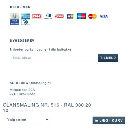
BETAL MED
NYHEDSBREV
Nyheder og kampagner i din indbakke
EMAIL-
TILMELD
ADRESSE
AURO.dk & Økomaling.dk
Mileparken 20A
2740 Skovlunde
CVR nr. 27 61 21 48
GLANSMALING NR. 516 - RAL 080 20
10
Fortrydelsesret
LÆG I KURV