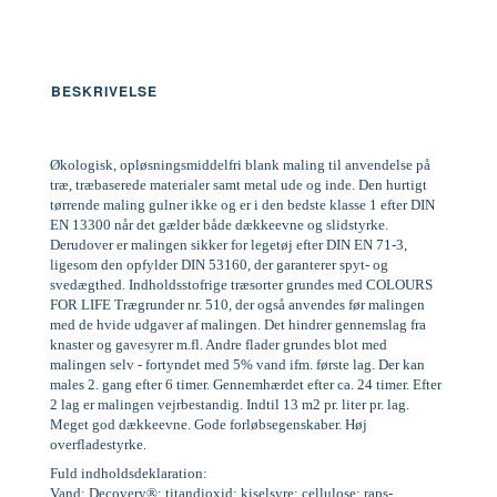
BESKRIVELSE
Økologisk, opløsningsmiddelfri blank maling til anvendelse på
træ, træbaserede materialer samt metal ude og inde. Den hurtigt
tørrende maling gulner ikke og er i den bedste klasse 1 efter DIN
EN 13300 når det gælder både dækkeevne og slidstyrke.
Derudover er malingen sikker for legetøj efter DIN EN 71-3,
ligesom den opfylder DIN 53160, der garanterer spyt- og
svedægthed. Indholdsstofrige træsorter grundes med COLOURS
FOR LIFE Trægrunder nr. 510, der også anvendes før malingen
med de hvide udgaver af malingen. Det hindrer gennemslag fra
knaster og gavesyrer m.fl. Andre flader grundes blot med
malingen selv - fortyndet med 5% vand ifm. første lag. Der kan
males 2. gang efter 6 timer. Gennemhærdet efter ca. 24 timer. Efter
2 lag er malingen vejrbestandig. Indtil 13 m2 pr. liter pr. lag.
Meget god dækkeevne. Gode forløbsegenskaber. Høj
overfladestyrke.
Fuld indholdsdeklaration:
Vand; Decovery®; titandioxid; kiselsyre; cellulose; raps-,