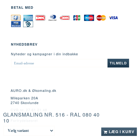
BETAL MED
NYHEDSBREV
Nyheder og kampagner i din indbakke
EMAIL-
TILMELD
ADRESSE
AURO.dk & Økomaling.dk
Mileparken 20A
2740 Skovlunde
CVR nr. 27 61 21 48
GLANSMALING NR. 516 - RAL 080 40
10
Fortrydelsesret
LÆG I KURV