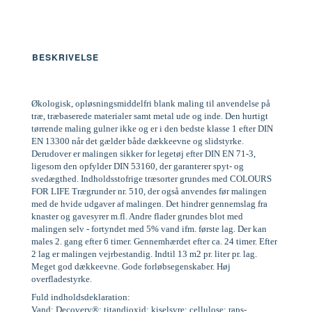
BESKRIVELSE
Økologisk, opløsningsmiddelfri blank maling til anvendelse på
træ, træbaserede materialer samt metal ude og inde. Den hurtigt
tørrende maling gulner ikke og er i den bedste klasse 1 efter DIN
EN 13300 når det gælder både dækkeevne og slidstyrke.
Derudover er malingen sikker for legetøj efter DIN EN 71-3,
ligesom den opfylder DIN 53160, der garanterer spyt- og
svedægthed. Indholdsstofrige træsorter grundes med COLOURS
FOR LIFE Trægrunder nr. 510, der også anvendes før malingen
med de hvide udgaver af malingen. Det hindrer gennemslag fra
knaster og gavesyrer m.fl. Andre flader grundes blot med
malingen selv - fortyndet med 5% vand ifm. første lag. Der kan
males 2. gang efter 6 timer. Gennemhærdet efter ca. 24 timer. Efter
2 lag er malingen vejrbestandig. Indtil 13 m2 pr. liter pr. lag.
Meget god dækkeevne. Gode forløbsegenskaber. Høj
overfladestyrke.
Fuld indholdsdeklaration:
Vand; Decovery®; titandioxid; kiselsyre; cellulose; raps-,